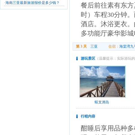
·
海南三亚最新旅游报价是多少钱？
餐后前往素有东方
时）车程30分钟
酒店。沐浴更衣。
多功能厅豪华影城
第 3 天
三亚
住宿：
海棠湾九
游玩景区
（温馨提示：实际游玩的
蜈支洲岛
行程内容
酣睡后享用品种多