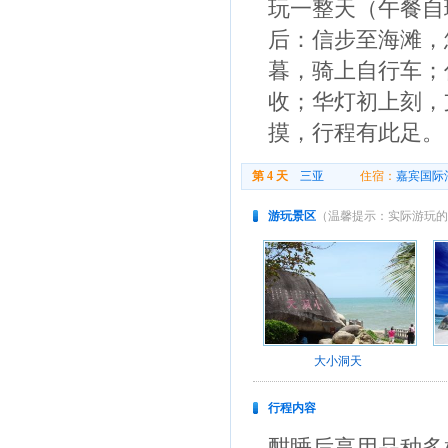
玩一整天（午餐自
后：信步至海滩，
暮，骑上自行车；
收；华灯初上刻，
摸，行程有此足。
第 4 天
三亚
住宿：
嘉宾国际
游玩景区
（温馨提示：实际游玩的
大小洞天
行程内容
酣睡后享用品种多