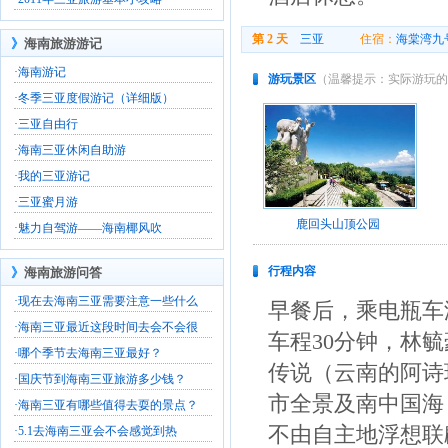
第 2 天
三亚
住宿：
海棠湾九
》
海南旅游游记
·
海南游记
游玩景区
（温馨提示：实际游玩的
·
冬季三亚度假游记（详细版）
·
三亚自由行
·
海南三亚休闲自助游
·
我的三亚游记
·
三亚蜜月游
鹿回头山顶公园
·
魅力自驾游——海南椰风吹
行程内容
》
海南旅游问答
·
现在去海南三亚需要注意一些什么
早餐后，乘电瓶车
·
海南三亚最近这段时间去会不会很
车程30分钟，林
·
哪个季节去海南三亚最好？
传说（云南的阿诗
·
国庆节到海南三亚旅游多少钱？
市全景及南中国海
·
海南三亚有哪些值得去耍的景点？
不由自主地浮想联
·
5.1去海南三亚会不会感觉到热