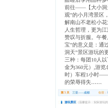
前往——【大小洞天
观”的小月湾景区
解南山不老松小花
人生哲理，更为江
赞叹与折服。午餐
宝”的意义是：通
洞天”景区游玩的
三种：每团10人以
金为360元）,游
时）车程1小时—
的荣辱得失……
第 5 天
三亚——成都
住宿：
游玩景区
（温馨提示：实际游玩的