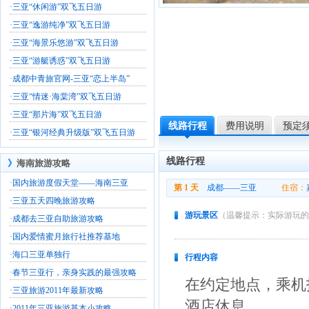
·
三亚“休闲游”双飞五日游
·
三亚“逸游纯净”双飞五日游
·
三亚“海景乐悠游”双飞五日游
·
三亚“游艇诱惑”双飞五日游
·
成都中青旅官网-三亚“恋上半岛”
·
三亚“情迷·海棠湾”双飞五日游
·
三亚“那片海”双飞五日游
线路行程
费用说明
预定
·
三亚“银河经典升级版”双飞五日游
线路行程
》
海南旅游攻略
·
国内旅游度假天堂——海南三亚
第 1 天
成都——三亚
住宿：
·
三亚五天四晚旅游攻略
游玩景区
（温馨提示：实际游玩的
·
成都去三亚自助旅游攻略
·
国内爱情蜜月旅行社推荐基地
·
海口三亚单独行
行程内容
·
春节三亚行，亲身实践的最强攻略
在约定地点，乘机
·
三亚旅游2011年最新攻略
酒店休息。
·
2011年三亚旅游基本小攻略