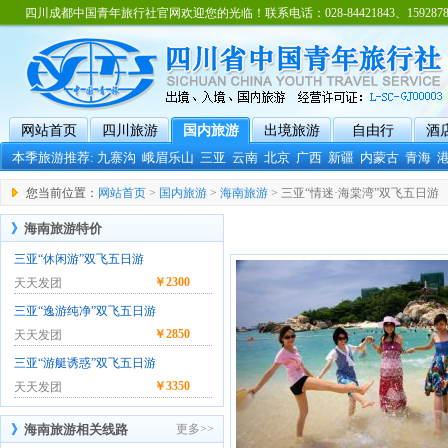
四川成都中国青年旅行社官网欢迎您的光临！联系电话：028-84421843、15928788
网站首页
四川旅游
国内旅游
出境旅游
自由行
酒
本季旅游推荐:
九寨沟
峨眉乐山
三亚
云南
北京
广西
新疆
内蒙古
青海
您当前位置：
网站首页
>
国内旅游
>
海南旅游
> 三亚“情迷·海棠湾”双飞五日游
》
海南旅游特价
三亚“休闲游”双飞五日游
￥
2300
天天发团
三亚“逸游纯净”双飞五日游
￥
2850
天天发团
三亚“游艇诱惑”双飞五日游
￥
3350
天天发团
》
海南旅游相关线路
更多>>