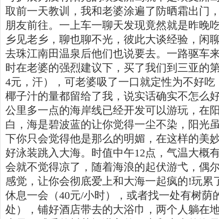
取前一天教训，我和老婆涂遍了防晒霜出门
朋友前往。一上车一聊天发现竟然就是昨晚
乡见老乡，聊也聊不光，彼此大谈经验，闲
去珠江南田温泉后他们也说要去。一路驱车
时在老婆的强烈建议下，买了我们到三亚的第
4元，汗），可老婆吸了一口就定性为不好吃
椰子汁的量都留给了我，说实话确实不怎么好
公里多一点的海岸线已经开发可以游玩，在
白，海是碧波蓝的让你觉得一尘不染，阳光
下你只会觉得他是那么的明媚，在这样的美
好泳装跳入大海。时值中午12点，气温大概有
会就不觉得凉了，随着海浪的起伏游弋，偶
感觉，让你会彻底爱上和大海一起疯的!玩累
休息一会（40元/小时），或者找一处有树
处），铺好酒店带去的大浴巾，两个人躺在