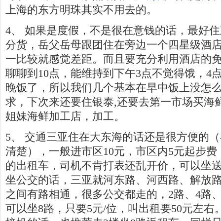
上海的东方明珠其实不用去的。
4、 如果是度假，不是很在意钱的话，最好
分货，岳父岳母跟团住在旁边一个四星级酒
一比较就感觉差距。而且要充分利用酒店的免
聊聊到10点，能维持到下午3点不觉得饿，4
晚饭了，所以我们几个基本在早中饭上没怎么
求，下次来还要住银泰,还要去第一市场买海鲜
姐妹海鲜加工店，加工。
5、 交通三亚住在大东海的话还是很方便的
清楚），一般进市区10元，市区内5元起步
的出租车，司机不肯打表还乱开价，可以坐
坐公交的话，三亚就河东路、河西路、解放
之间有路相通，很多公交都走的，2路、4路
可以坐8路，只要5元/位，叫出租要50元左