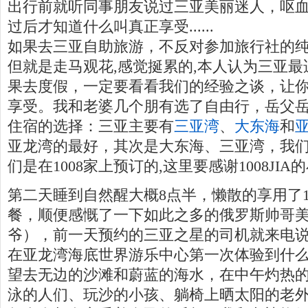
出行前就听同事朋友说过三亚美丽迷人，呕
过后才知道什么叫真正享受......
如果去三亚自助旅游，不反对参加旅行社的
但就是走马观花,感觉挻累的,本人认为三亚
果去度假，一定要看看我们的经验之谈，让
享受。我和老婆几个朋有选了自由行，岳父
住宿的选择：三亚主要有
三亚湾
、
大东海
和
亚龙湾的最好，其次是大东海、三亚湾，我们
们是在1008家上预订的,这里要感谢1008JI
第二天睡到自然醒大概8点半，懒散的享用了
餐，顺便感慨了一下如此之多的俄罗斯帅哥
爷），前一天预约的三亚之星的司机就来电
在亚龙湾海底世界游乐中心第一次体验到什
望去无边的沙滩和蔚蓝的海水，在中午灼热
泳的人们、玩沙的小孩、躺椅上晒太阳的老