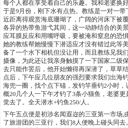
每个人都在享受着自己的乐趣。我和老婆换好
于是9月份，刚下水有点热。教练是一对一带下
近距离得观赏海底珊瑚了，广阔的河床下被
各异的热带鱼游弋其间，这一动静结合的美
应耳膜反应和用嘴呼吸，要被淹和窒息的恐
她的教练帮她慢慢下潜适应才没有错过此等
备了一个水下相机但没让用，而且教练见我
摄像，为此还让我亲身触摸了一下国家二级
去只能作罢后，他开始懒得再深潜了，草草
点后，下午应几位朋友的强烈要求我们出海
海兜一圈，找个点下锚，发钓竿垂钓2小时，
概20几个人一下午才钓了3条小猫鱼，老婆
觉去了。全天潜水+钓鱼250/人。
下午五点便是初涉名闻遐迩的三亚第一市场,
了旅游团的三亚行，我们8人便晚上碰头同去