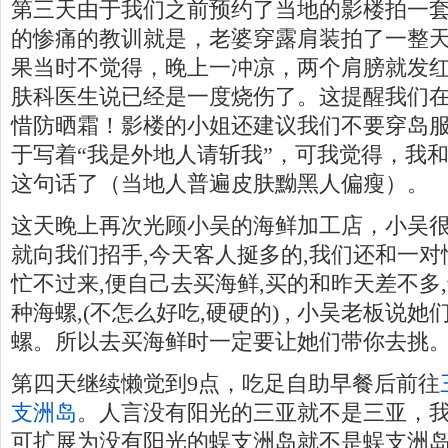
第三天由于我们之前预约了当地的影楼拍一
的惨痛的教训就是，老婆穿露肩装拍了一整
果当时不觉得，晚上一冲凉，两个肩膀就发
肤科医生说已经是一度烧伤了。这提醒我们
惜防晒霜！影楼的小姐还建议我们不要穿岛
于写着“我是外地人请斩我”，可我觉得，我
这句话了（当地人普遍皮肤黝黑人偏瘦）。
这天晚上再次光顾小吴的海鲜加工店，小吴很
就向我们招手,今天客人挻多的,我们还和一
忙不过来,便自己去买海鲜,买的和昨天差不多
种海螺,(不怎么好吃,硬硬的) , 小吴老板说
螺。所以去买海鲜时一定要让她们带你去挑
第四天继续懒觉到9点，吃足自助早餐后前往
支洲岛
。人言没有阳光的三亚就不是三亚，
可扩展为没有阳光的蜈支洲岛就不是蜈支洲