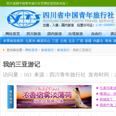
四川成都中国青年旅行社官网欢迎您的光临！
网站首页
四川旅游
国内旅游
出境旅游
自由行
酒
本季旅游推荐:
九寨沟
峨眉乐山
三亚
云南
北京
广西
新疆
内蒙古
青海
您当前位置：
网站首页
>
旅游游记
>
旅游游记
> 我的三亚游记
我的三亚游记
访问量：163 来源：四川青年旅行社 发布时间：2011-0
★
九寨沟黄
★
峨眉山、
★
稻城亚丁
★
蜀南竹海二