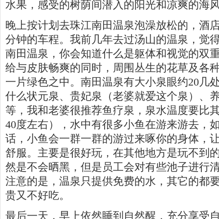
水果，感受的树荫间潜入的阳光和凉爽的海
晚上按计划去珠江南田温泉泡澡放松的，酒店
分钟的车程。我前几年去过汤山的温泉，觉
南田温泉，你会知道什么是躯体和视觉的双
给与皮肤畅爽的同时，周围丛生的花草及各
一片绿色之中。南田温泉有大小泉眼约20几
什么状元泉、贵妃泉（老婆就爱这个泉）、
等，我和老婆很推荐鱼疗泉，泉水温度要比
40度左右），水中有很多小鱼在游来游去，
话，小鱼会一群一群的游过来啄你的身体，
舒服。主要是很好玩，在其他地方是玩不到
然是不会晒黑，但是员工会对有些池子进行
注意的是，温泉只提供免费的水，其它的都
贵又不好吃。
最后一天，早上依然睡到自然醒，充分享受