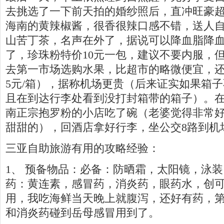
去挑选了一下前天拍的婚纱照后，直冲旺豪
海南的黄辣椒酱，很香很辣口感不错，送人
山苦丁茶，名声在外了，据说可以降血脂降
了，珍珠粉特价10元一包，建议不要内服，
去第一市场选购水果，比超市的略微便宜，
5元/箱），据称机场更贵（后来证实如果箱
且在到达行李处看到没打封箱带的箱子）。
南正宗抱罗粉的小店吃了碗（老婆觉得非常
甜甜的），回酒店拿好行李，坐公交8路到机
三亚自助旅游有用的攻略经验：
1、 预备物品：必备：防晒霜，太阳镜，泳
药：黄连素，感冒药，消炎药，眼药水，创
用，我吃海鲜当天晚上就腹泻，还好有药，
和消炎药碰到岳母感冒用到了。