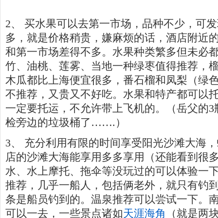
2、 买水果可以去第一市场，品种不少，可
多，就是价格稍贵，嫌麻烦的话，酒店附近
和第一市场差得不多。水果种类繁多但未必
竹、油桃、莲雾、当地一种绿枣值得推荐，
木瓜都比上海便宜很多，番石榴和凤梨（绿
不推荐，又贵又不好吃。水果和特产都可以
一定要托运，不允许带上飞机的。（岳父的3
检旁边的垃圾桶了…….）
3、 充分利用有限的时间享受阳光沙滩大海
店的沙滩大海能享用多多享用（还能看到很
水、水上摩托、拖伞等没玩过的可以体验一
推荐，几乎一船人，包括俩老外，就只有钓
条是船员钓到的。温泉推荐可以尝试一下。
可以一去，一些景点诸如
天涯海角
（就是两