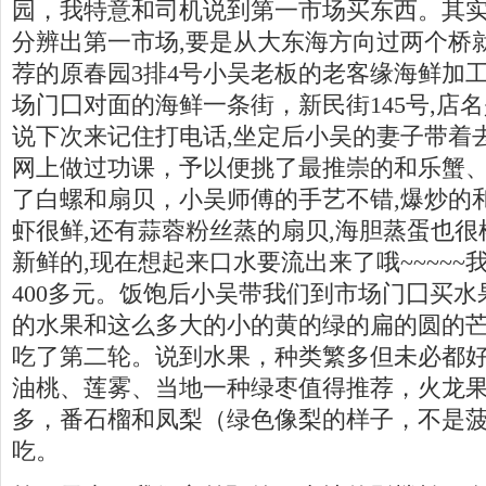
园，我特意和司机说到第一市场买东西。其
分辨出第一市场,要是从大东海方向过两个桥
荐的原春园3排4号小吴老板的老客缘海鲜加
场门囗对面的海鲜一条街，新民街145号,店
说下次来记住打电话,坐定后小吴的妻子带着
网上做过功课，予以便挑了最推崇的和乐蟹
了白螺和扇贝，小吴师傅的手艺不错,爆炒的
虾很鲜,还有蒜蓉粉丝蒸的扇贝,海胆蒸蛋也
新鲜的,现在想起来口水要流出来了哦~~~~~
400多元。饭饱后小吴带我们到市场门囗买水
的水果和这么多大的小的黄的绿的扁的圆的
吃了第二轮。说到水果，种类繁多但未必都
油桃、莲雾、当地一种绿枣值得推荐，火龙
多，番石榴和凤梨（绿色像梨的样子，不是
吃。