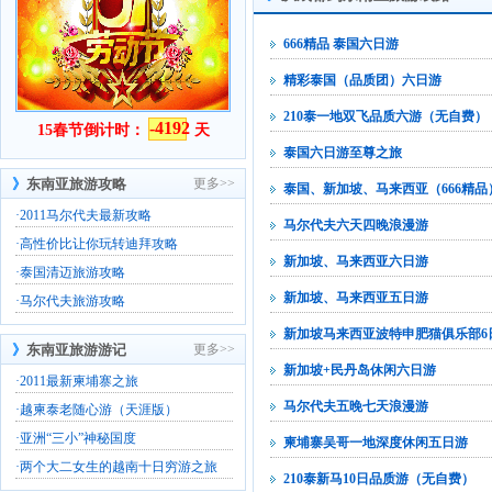
666精品 泰国六日游
精彩泰国（品质团）六日游
210泰一地双飞品质六游（无自费）
-4192
15春节倒计时：
天
泰国六日游至尊之旅
》
东南亚旅游攻略
更多>>
泰国、新加坡、马来西亚（666精品
·
2011马尔代夫最新攻略
马尔代夫六天四晚浪漫游
·
高性价比让你玩转迪拜攻略
新加坡、马来西亚六日游
·
泰国清迈旅游攻略
新加坡、马来西亚五日游
·
马尔代夫旅游攻略
新加坡马来西亚波特申肥猫俱乐部6
》
东南亚旅游游记
更多>>
新加坡+民丹岛休闲六日游
·
2011最新柬埔寨之旅
马尔代夫五晚七天浪漫游
·
越柬泰老随心游（天涯版）
·
亚洲“三小”神秘国度
柬埔寨吴哥一地深度休闲五日游
·
两个大二女生的越南十日穷游之旅
210泰新马10日品质游（无自费）