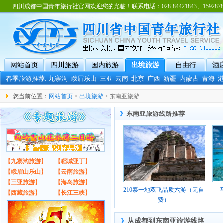
四川成都中国青年旅行社官网欢迎您的光临！联系电话：028-84421843、15928788
网站首页
四川旅游
国内旅游
出境旅游
自由行
酒
春季旅游推荐:
九寨沟
峨眉乐山
三亚
云南
北京
广西
新疆
内蒙古
青海
您当前位置：
网站首页
>
出境旅游
> 东南亚旅游
》
东南亚旅游线路推荐
【九寨沟旅游】
【稻城亚丁】
【峨眉山乐山】
【云南旅游】
【三亚旅游】
【海岛旅游】
210泰一地双飞品质六游（无自
【西藏旅游】
【长江三峡】
费）
》
从成都到东南亚旅游线路