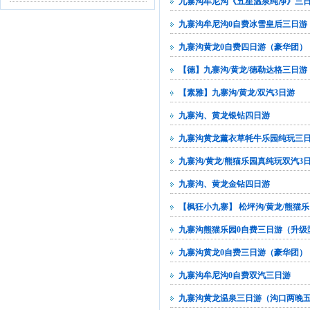
九寨沟牟尼沟《五星温泉纯净》三
九寨沟牟尼沟0自费冰雪皇后三日游
九寨沟黄龙0自费四日游（豪华团）
【德】九寨沟/黄龙/德勒达格三日游
【素雅】九寨沟/黄龙/双汽3日游
九寨沟、黄龙银钻四日游
九寨沟黄龙薰衣草牦牛乐园纯玩三
九寨沟/黄龙/熊猫乐园真纯玩双汽3
九寨沟、黄龙金钻四日游
【枫狂小九寨】 松坪沟/黄龙/熊猫乐
九寨沟熊猫乐园0自费三日游（升级
九寨沟黄龙0自费三日游（豪华团）
九寨沟牟尼沟0自费双汽三日游
九寨沟黄龙温泉三日游（沟口两晚