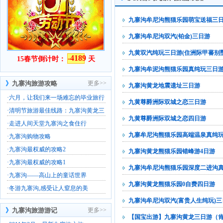
九寨沟牟尼沟熊猫乐园萌宝送福三
九寨沟牟尼沟双汽(铂金)三日游
九黄双汽纯玩三日游(住洲际甲蕃别墅
-4189
15春节倒计时：
天
九寨沟牟泥沟熊猫乐园真纯玩三日
》
九寨沟旅游攻略
更多>>
九寨沟黄龙地震遗址三日游
·
六月，让我们来一场难忘的毕业旅行
九黄尊爵洲际双城之恋三日游
·
清明节旅游最佳线路：九寨沟黄龙三
九黄尊爵洲际双城之恋四日游
·
走进人间天堂九寨沟之食住行
九寨牟尼沟熊猫乐园高端温泉真纯玩
·
九寨沟购物攻略
·
九寨沟最权威的攻略2
九寨沟黄龙熊猫乐园错峰游4日游
·
九寨沟最权威的攻略1
九寨沟牟尼沟熊猫乐园深度二进沟真
·
九寨沟——高山上的童话世界
九寨沟黄龙熊猫乐园0自费四日游
·
冬游九寨沟,感受让人窒息的美
九寨沟牟尼沟双汽(富贵人生纯玩)三
》
九寨沟旅游游记
更多>>
【国宝出游】九寨沟黄龙三日游（