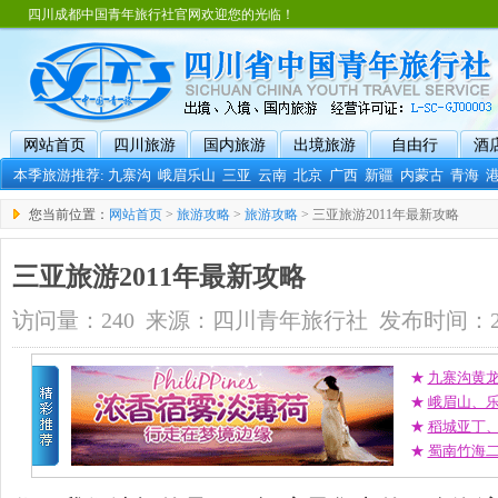
四川成都中国青年旅行社官网欢迎您的光临！
网站首页
四川旅游
国内旅游
出境旅游
自由行
酒
本季旅游推荐:
九寨沟
峨眉乐山
三亚
云南
北京
广西
新疆
内蒙古
青海
您当前位置：
网站首页
>
旅游攻略
>
旅游攻略
> 三亚旅游2011年最新攻略
三亚旅游2011年最新攻略
访问量：240 来源：四川青年旅行社 发布时间：2011-0
★
九寨沟黄
★
峨眉山、
★
稻城亚丁
★
蜀南竹海二