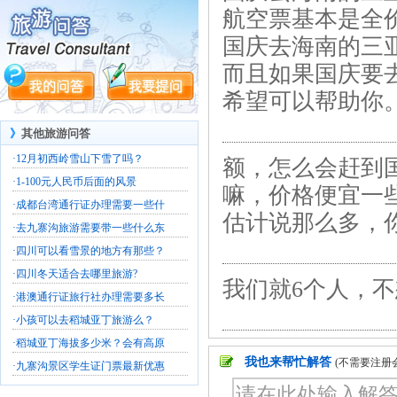
航空票基本是全
国庆去海南的三亚
而且如果国庆要
希望可以帮助你
》
其他旅游问答
·
12月初西岭雪山下雪了吗？
额，怎么会赶到
·
1-100元人民币后面的风景
嘛，价格便宜一
·
成都台湾通行证办理需要一些什
估计说那么多，
·
去九寨沟旅游需要带一些什么东
·
四川可以看雪景的地方有那些？
·
四川冬天适合去哪里旅游?
我们就6个人，不
·
港澳通行证旅行社办理需要多长
·
小孩可以去稻城亚丁旅游么？
·
稻城亚丁海拔多少米？会有高原
我也来帮忙解答
(不需要注册
·
九寨沟景区学生证门票最新优惠