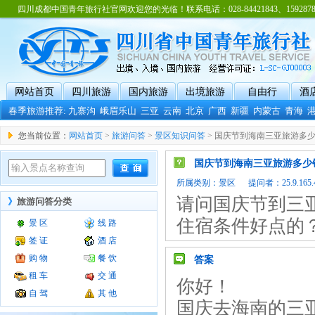
四川成都中国青年旅行社官网欢迎您的光临！联系电话：028-84421843、15928788
网站首页
四川旅游
国内旅游
出境旅游
自由行
酒
春季旅游推荐:
九寨沟
峨眉乐山
三亚
云南
北京
广西
新疆
内蒙古
青海
您当前位置：
网站首页
>
旅游问答
>
景区知识问答
> 国庆节到海南三亚旅游多
国庆节到海南三亚旅游多少
所属类别：
景区
提问者：25.9.165.4
请问国庆节到三
》
旅游问答分类
住宿条件好点的
景 区
线 路
签 证
酒 店
购 物
餐 饮
答案
租 车
交 通
你好！
自 驾
其 他
国庆去海南的三