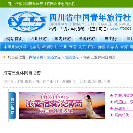
四川成都中国青年旅行社官网欢迎您的光临！
网站首页
四川旅游
国内旅游
出境旅游
自由行
酒
本季旅游推荐:
九寨沟
峨眉乐山
三亚
云南
北京
广西
新疆
内蒙古
青海
您当前位置：
网站首页
>
旅游游记
>
旅游游记
> 海南三亚休闲自助游
海南三亚休闲自助游
访问量：170 来源：四川青年旅行社 发布时间：2011-02-09 19:44:19
★
九寨沟黄
★
峨眉山、
★
稻城亚丁
★
蜀南竹海二