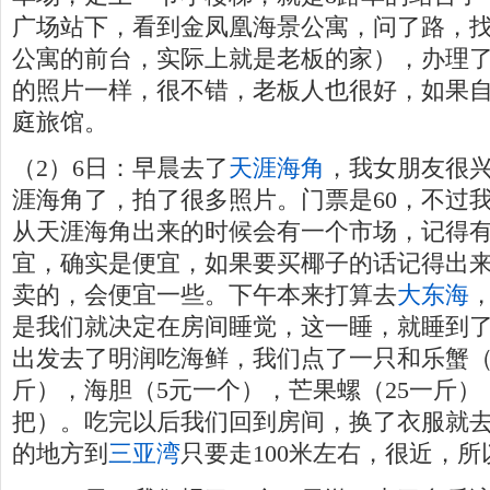
广场站下，看到金凤凰海景公寓，问了路，找到
公寓的前台，实际上就是老板的家），办理
的照片一样，很不错，老板人也很好，如果
庭旅馆。
（2）6日：早晨去了
天涯海角
，我女朋友很
涯海角了，拍了很多照片。门票是60，不过我有
从天涯海角出来的时候会有一个市场，记得
宜，确实是便宜，如果要买椰子的话记得出
卖的，会便宜一些。下午本来打算去
大东海
是我们就决定在房间睡觉，这一睡，就睡到了
出发去了明润吃海鲜，我们点了一只和乐蟹（8
斤），海胆（5元一个），芒果螺（25一斤）
把）。吃完以后我们回到房间，换了衣服就
的地方到
三亚湾
只要走100米左右，很近，