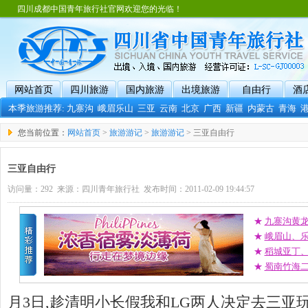
四川成都中国青年旅行社官网欢迎您的光临！
网站首页
四川旅游
国内旅游
出境旅游
自由行
酒
本季旅游推荐:
九寨沟
峨眉乐山
三亚
云南
北京
广西
新疆
内蒙古
青海
您当前位置：
网站首页
>
旅游游记
>
旅游游记
> 三亚自由行
三亚自由行
访问量：292 来源：四川青年旅行社 发布时间：2011-02-09 19:44:57
★
九寨沟黄
★
峨眉山、
★
稻城亚丁
★
蜀南竹海二
月3日,趁清明小长假我和LG两人决定去三亚玩