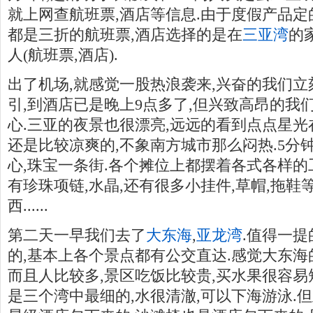
就上网查航班票,酒店等信息.由于度假产品定
都是三折的航班票,酒店选择的是在
三亚湾
的家
人(航班票,酒店).
出了机场,就感觉一股热浪袭来,兴奋的我们
引,到酒店已是晚上9点多了,但兴致高昂的我
心.三亚的夜景也很漂亮,远远的看到点点星光
还是比较凉爽的,不象南方城市那么闷热.5分
心,珠宝一条街.各个摊位上都摆着各式各样的
有珍珠项链,水晶,还有很多小挂件,草帽,拖
西......
第二天一早我们去了
大东海
,
亚龙湾
.值得一
的,基本上各个景点都有公交直达.感觉大东海
而且人比较多,景区吃饭比较贵,买水果很容易
是三个湾中最细的,水很清澈,可以下海游泳.