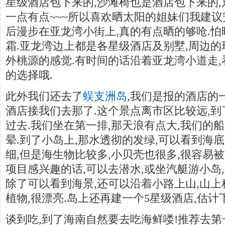
星级酒店包下来的,沙滩椅也是酒店包下来的,
一点有点~~~所以喜欢晒太阳的姐妹们我建议
后漫步在亚龙湾小街上,真的有点晒的够呛.
霜.亚龙湾边上都是各星级酒店及别墅,周边的
外桃源的感觉.有时间的话沿着亚龙湾小道走
的选择哦.
此外我们还去了
蜈支洲岛
,我们是报的酒店的
酒店接我们去那了.这个景点离市区比较远,
过去.我们坐在第一排,那天浪有点大,我们的
晕.到了小岛上,那水透彻的发绿,可以看到海底
细,但是海生物比较多,小贝壳也很多,很容易被
项目感兴趣的话,可以去潜水,或坐汽艇游小岛
除了可以看到海景,还可以沿着小路上山,山
植物,很漂亮.岛上还再建一个5星级酒店,估计下
谈到吃,到了海南自然要去吃海鲜喽!推荐去第