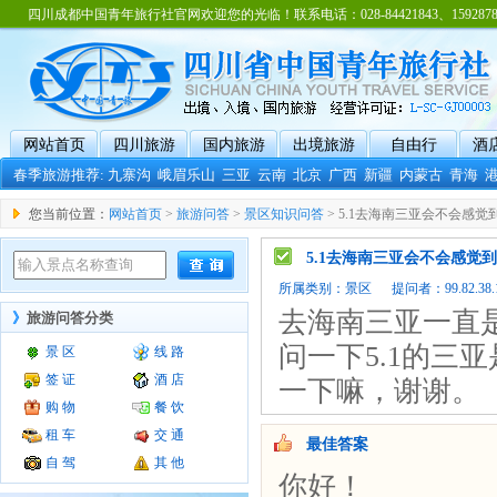
四川成都中国青年旅行社官网欢迎您的光临！联系电话：028-84421843、15928788
网站首页
四川旅游
国内旅游
出境旅游
自由行
酒
春季旅游推荐:
九寨沟
峨眉乐山
三亚
云南
北京
广西
新疆
内蒙古
青海
您当前位置：
网站首页
>
旅游问答
>
景区知识问答
> 5.1去海南三亚会不会感觉
5.1去海南三亚会不会感觉
所属类别：
景区
提问者：99.82.38.1
去海南三亚一直是
》
旅游问答分类
问一下5.1的三
景 区
线 路
签 证
酒 店
一下嘛，谢谢。
购 物
餐 饮
租 车
交 通
最佳答案
自 驾
其 他
你好！