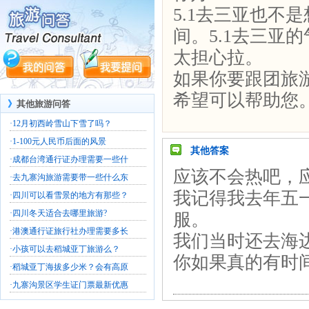
5.1去三亚也不
间。5.1去三亚
太担心拉。
如果你要跟团旅
希望可以帮助您
》
其他旅游问答
·
12月初西岭雪山下雪了吗？
·
1-100元人民币后面的风景
其他答案
·
成都台湾通行证办理需要一些什
应该不会热吧，
·
去九寨沟旅游需要带一些什么东
我记得我去年五
·
四川可以看雪景的地方有那些？
·
四川冬天适合去哪里旅游?
服。
·
港澳通行证旅行社办理需要多长
我们当时还去海
·
小孩可以去稻城亚丁旅游么？
你如果真的有时
·
稻城亚丁海拔多少米？会有高原
·
九寨沟景区学生证门票最新优惠