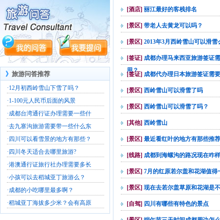
[酒店]
丽江最好的客栈排名
[景区]
带老人去黄龙可以吗？
[景区]
2013年3月西岭雪山可以滑雪
[签证]
成都办理马来西亚旅游签证
用？
》
旅游问答推荐
[签证]
成都代办理日本旅游签证需
·
12月初西岭雪山下雪了吗？
[景区]
西岭雪山可以滑雪了吗
·
1-100元人民币后面的风景
[景区]
西岭雪山可以滑雪了吗？
·
成都台湾通行证办理需要一些什
[其他]
西岭雪山
·
去九寨沟旅游需要带一些什么东
·
四川可以看雪景的地方有那些？
[景区]
最近看红叶的地方有那些推
·
四川冬天适合去哪里旅游?
[线路]
成都到海螺沟的路况现在咋
·
港澳通行证旅行社办理需要多长
[景区]
7月的红原若尔盖和花湖值得
·
小孩可以去稻城亚丁旅游么？
[景区]
现在去若尔盖草原和花湖是
·
成都的小吃哪里最多啊？
·
稻城亚丁海拔多少米？会有高原
[自驾]
四川有哪些有特色的景点