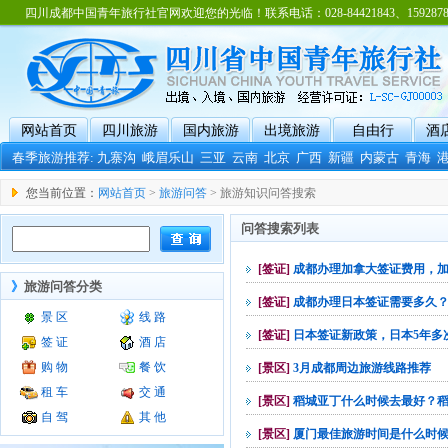
四川成都中国青年旅行社官网欢迎您的光临！联系电话：028-84421843、15928788
网站首页
四川旅游
国内旅游
出境旅游
自由行
酒
春季旅游推荐:
九寨沟
峨眉乐山
三亚
云南
北京
广西
新疆
内蒙古
青海
您当前位置：
网站首页
>
旅游问答
> 旅游知识问答搜索
问答搜索列表
[签证]
成都办理加拿大签证费用，
》
旅游问答分类
[签证]
成都办理日本签证需要多久
景 区
线 路
[签证]
日本签证新政策，日本5年多
签 证
酒 店
购 物
餐 饮
[景区]
3月成都周边旅游线路推荐
租 车
交 通
[景区]
稻城亚丁什么时候去最好？
自 驾
其 他
[景区]
厦门最佳旅游时间是什么时