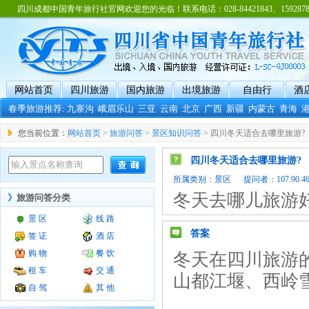
四川成都中国青年旅行社官网欢迎您的光临！联系电话：028-84421843、15928788
网站首页
四川旅游
国内旅游
出境旅游
自由行
酒
春季旅游推荐:
九寨沟
峨眉乐山
三亚
云南
北京
广西
新疆
内蒙古
青海
您当前位置：
网站首页
>
旅游问答
>
景区知识问答
> 四川冬天适合去哪里旅游?
四川冬天适合去哪里旅游?
所属类别：
景区
提问者：107.90.46.1
冬天去哪儿旅游
》
旅游问答分类
景 区
线 路
答案
签 证
酒 店
购 物
餐 饮
冬天在四川旅游
租 车
交 通
山都江堰、西岭
自 驾
其 他