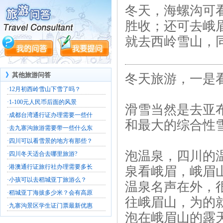
冬天，海螺沟可
胜收；还可去峨
就去西岭雪山，
》
其他旅游问答
冬天旅游，一是
·
12月初西岭雪山下雪了吗？
·
1-100元人民币后面的风景
滑雪当然是去亚
·
成都台湾通行证办理需要一些什
和最大的综合性
·
去九寨沟旅游需要带一些什么东
·
四川可以看雪景的地方有那些？
泡温泉，四川的
·
四川冬天适合去哪里旅游?
·
港澳通行证旅行社办理需要多长
泉看峨眉，峨眉
·
小孩可以去稻城亚丁旅游么？
温泉名声在外，
·
稻城亚丁海拔多少米？会有高原
往峨眉山，为的
·
九寨沟景区学生证门票最新优惠
泡在峨眉山的露