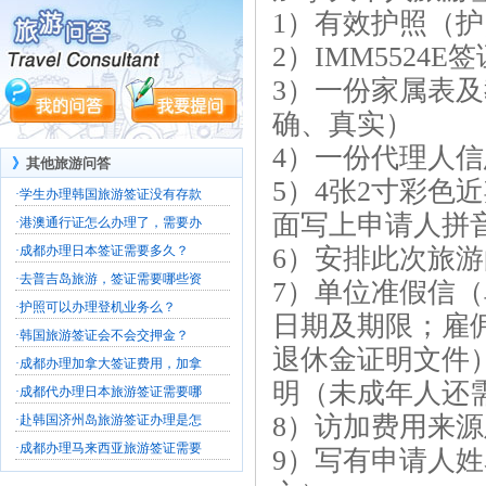
1）有效护照（
2）IMM552
3）一份家属表
确、真实）
4）一份代理人
》
其他旅游问答
5）4张2寸彩色
·
学生办理韩国旅游签证没有存款
面写上申请人拼
·
港澳通行证怎么办理了，需要办
·
成都办理日本签证需要多久？
6）安排此次旅
·
去普吉岛旅游，签证需要哪些资
7）单位准假信
·
护照可以办理登机业务么？
日期及期限；雇
·
韩国旅游签证会不会交押金？
退休金证明文件
·
成都办理加拿大签证费用，加拿
明（未成年人还
·
成都代办理日本旅游签证需要哪
8）访加费用来
·
赴韩国济州岛旅游签证办理是怎
·
成都办理马来西亚旅游签证需要
9）写有申请人