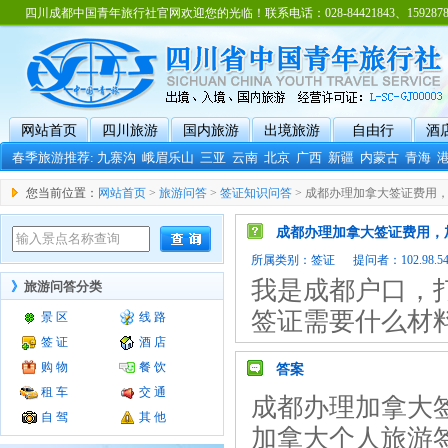
四川成都中国青年旅行社官网欢迎您的光临！联系电话：028-84421843、15928788
网站首页
四川旅游
国内旅游
出境旅游
自由行
酒
春季旅游推荐:
九寨沟
峨眉乐山
三亚
云南
北京
广西
新疆
内蒙古
青海
您当前位置：
网站首页
>
旅游问答
>
签证知识问答
> 成都办理加拿大签证费用
成都办理加拿大签证费用，
所属类别：
签证
提问者：102.98.54.1
我是成都户口，
》
旅游问答分类
签证需要什么材
景 区
线 路
签 证
酒 店
购 物
餐 饮
答案
租 车
交 通
成都办理加拿大签
自 驾
其 他
加拿大个人旅游