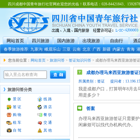
四川成都中国青年旅行社官网欢迎您的光临！联系电话：028-84421843、15928788
网站首页
四川旅游
国内旅游
出境旅游
自由行
酒
春季旅游推荐:
九寨沟
峨眉乐山
三亚
云南
北京
广西
新疆
内蒙古
青海
您当前位置：
网站首页
>
旅游问答
>
签证知识问答
> 成都办理马来西亚旅游签
成都办理马来西亚旅游签证
所属类别：
签证
提问者：13.196.152.
我是成都户口，打算明年8月去
》
旅游问答分类
用是多少？
景 区
线 路
签 证
酒 店
答案
购 物
餐 饮
办理马来西亚旅游签证只需要护
租 车
交 通
闲麻烦可以找代办机构代办。
自 驾
其 他