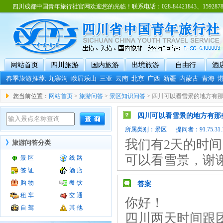
四川成都中国青年旅行社官网欢迎您的光临！联系电话：028-84421843、15928788
网站首页
四川旅游
国内旅游
出境旅游
自由行
酒
春季旅游推荐:
九寨沟
峨眉乐山
三亚
云南
北京
广西
新疆
内蒙古
青海
您当前位置：
网站首页
>
旅游问答
>
景区知识问答
> 四川可以看雪景的地方有
四川可以看雪景的地方有那
所属类别：
景区
提问者：91.75.31.1
我们有2天的时
》
旅游问答分类
可以看雪景，谢
景 区
线 路
签 证
酒 店
购 物
餐 饮
答案
租 车
交 通
你好！
自 驾
其 他
四川两天时间跟