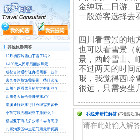
金纯玩二日游、
一般游客选择去
四川看雪景的地
》
其他旅游问答
也可以看雪景（
·
12月初西岭雪山下雪了吗？
景，西岭雪山、
·
1-100元人民币后面的风景
不过两天的时间
·
成都台湾通行证办理需要一些什
哦，我觉得西岭
·
去九寨沟旅游需要带一些什么东
很远，只需要坐
·
四川可以看雪景的地方有那些？
·
四川冬天适合去哪里旅游?
·
港澳通行证旅行社办理需要多长
·
小孩可以去稻城亚丁旅游么？
我也来帮忙解答
(不需要注册
·
稻城亚丁海拔多少米？会有高原
·
九寨沟景区学生证门票最新优惠