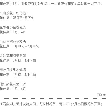
花佳期：3月。赏梨花有两处地点：一是新津梨花溪；二是彭州梨花坪。
台山茶花开红艳艳：
花佳期：即日至3月下旬
花争春郁金香独秀
花佳期：3月—4月
泉百里桃花俏枝头
花佳期：3月中旬－4月中旬
边油菜花海春意闹
花佳期：3月初—4月下旬
州牡丹枝头花解语
花佳期：4月初－5月中旬
池杜鹃花点燃山谷
花佳期：4月—5月
回答者：6
江石象湖、新津花舞人间、龙泉桃花节、青白江（3月28日樱花节开幕）