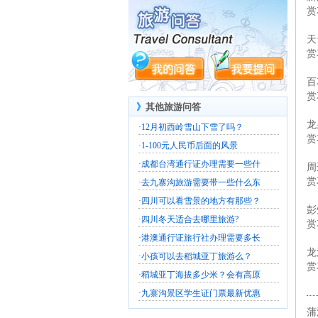
赏
天
赏
百
赏
》
其他旅游问答
龙
·
12月初西岭雪山下雪了吗？
赏
·
1-100元人民币后面的风景
·
成都台湾通行证办理需要一些什
周
赏
·
去九寨沟旅游需要带一些什么东
·
四川可以看雪景的地方有那些？
彭
·
四川冬天适合去哪里旅游?
赏
·
港澳通行证旅行社办理需要多长
龙
·
小孩可以去稻城亚丁旅游么？
赏
·
稻城亚丁海拔多少米？会有高原
·
九寨沟景区学生证门票最新优惠
蒲