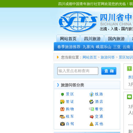
四川成都中国青年旅行社官网欢迎您的光临！联系电话：02
网站首页
四川旅游
国内旅游
春季旅游推荐:
九寨沟
峨眉乐山
三亚
云南
您当前位置：
网站首页
>
旅游问答
>
景区知识
所
3
》
旅游问答分类
景 区
线 路
签 证
酒 店
3
购 物
餐 饮
人
租 车
交 通
自 驾
其 他
新