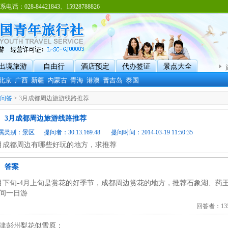
8-84421843、15928788826
出境旅游
自由行
酒店预定
代办签证
景点大全
北京
广西
新疆
内蒙古
青海
港澳
普吉岛
泰国
问答
> 3月成都周边旅游线路推荐
3月成都周边旅游线路推荐
属类别：
景区
提问者：30.13.169.48 提问时间：2014-03-19 11:50:35
月成都周边有哪些好玩的地方，求推荐
答案
月下旬-4月上旬是赏花的好季节，成都周边赏花的地方，推荐石象湖、药
间一日游
回答者：135.
津彭州梨花似雪原：