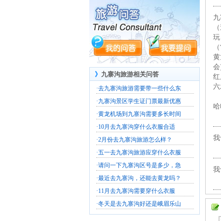
九
（
玩
（
黄
会
》
九寨沟旅游相关问答
红
六
·
去九寨沟旅游需要带一些什么东
·
九寨沟景区学生证门票最新优惠
哈
·
黄龙机场到九寨沟需要多长时间
·
10月去九寨沟穿什么衣服合适
我
·
2月份去九寨沟旅游怎么样？
·
五一去九寨沟旅游应穿什么衣服
·
请问一下九寨沟区号是多少，急
我
·
最近去九寨沟，还能去黄龙吗？
·
11月去九寨沟需要穿什么衣服
·
冬天是去九寨沟好还是峨眉乐山