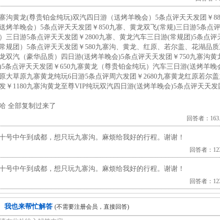
寨沟黄龙(尊贵铂金纯玩)双汽四日游（送烤羊晚会）5条点评天天发团￥8
送烤羊晚会）5条点评天天发团￥850九寨、黄龙双飞(常规)三日游5条点评
）三日游5条点评天天发团￥2800九寨、黄龙汽车三日游(常规团)5条点评
常规团）5条点评天天发团￥580九寨沟、黄龙、红原、若尔盖、花湖品质五
龙双汽（豪华品质）四日游(送烤羊晚会)5条点评天天发团￥750九寨沟
)5条点评天天发团￥650九寨黄龙（尊贵铂金纯玩）汽车三日游(送烤羊晚会
原大草原九寨黄龙纯玩6日游5条点评周六发团￥2680九寨黄龙红原若尔盖
发￥1180九寨沟黄龙至尊VIP纯玩双汽四日游(送烤羊晚会)5条点评天天发团
哈 全部复制过来了
回答者：163.1
十号中午到成都，想只玩九寨沟。麻烦给我好的行程。谢谢！
回答者：123.
十号中午到成都，想只玩九寨沟。麻烦给我好的行程。谢谢！
回答者：123.
我也来帮忙解答
(不需要注册会员，直接回答)