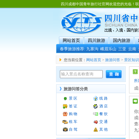
四川成都中国青年旅行社官网欢迎您的光临！联系电话：02
网站首页
四川旅游
国内旅游
春季旅游推荐:
九寨沟
峨眉乐山
三亚
云南
您当前位置：
网站首页
>
旅游问答
>
景区知识
所
成
》
旅游问答分类
景 区
线 路
签 证
酒 店
你
购 物
餐 饮
成
租 车
交 通
查
自 驾
其 他
九