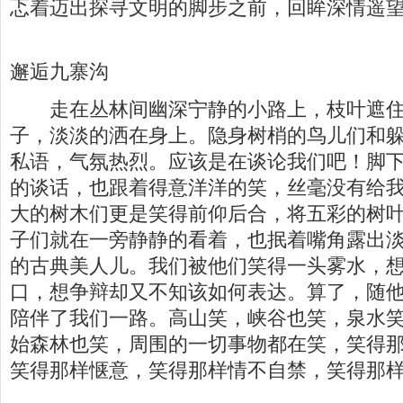
忑着迈出探寻文明的脚步之前，回眸深情遥
邂逅九寨沟
走在丛林间幽深宁静的小路上，枝叶遮住
子，淡淡的洒在身上。隐身树梢的鸟儿们和
私语，气氛热烈。应该是在谈论我们吧！脚
的谈话，也跟着得意洋洋的笑，丝毫没有给
大的树木们更是笑得前仰后合，将五彩的树
子们就在一旁静静的看着，也抿着嘴角露出
的古典美人儿。我们被他们笑得一头雾水，
口，想争辩却又不知该如何表达。算了，随
陪伴了我们一路。高山笑，峡谷也笑，泉水
始森林也笑，周围的一切事物都在笑，笑得
笑得那样惬意，笑得那样情不自禁，笑得那