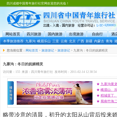
四川成都中国青年旅行社官网欢迎您的光临！
网站首页
四川旅游
国内旅游
出境旅游
自由行
酒
本季旅游推荐:
九寨沟
峨眉乐山
三亚
云南
北京
广西
新疆
内蒙古
青海
您当前位置：
网站首页
>
旅游游记
>
旅游游记
> 九寨沟：冬日的妩媚精灵
九寨沟：冬日的妩媚精灵
访问量：155 来源：四川青年旅行社 发布时间：2011-02-14 12:38:54
★
九寨沟黄
★
峨眉山、
★
稻城亚丁
★
蜀南竹海二
略带冷意的清晨，初升的太阳从山背后投来