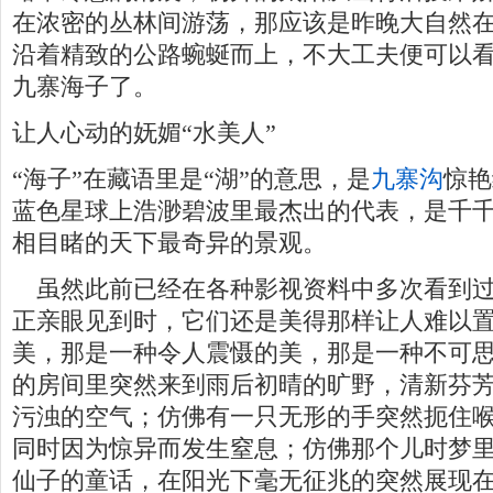
在浓密的丛林间游荡，那应该是昨晚大自然
沿着精致的公路蜿蜒而上，不大工夫便可以
九寨海子了。
让人心动的妩媚“水美人”
“海子”在藏语里是“湖”的意思，是
九寨沟
惊艳
蓝色星球上浩渺碧波里最杰出的代表，是千
相目睹的天下最奇异的景观。
虽然此前已经在各种影视资料中多次看到过
正亲眼见到时，它们还是美得那样让人难以
美，那是一种令人震慑的美，那是一种不可
的房间里突然来到雨后初晴的旷野，清新芬
污浊的空气；仿佛有一只无形的手突然扼住
同时因为惊异而发生窒息；仿佛那个儿时梦
仙子的童话，在阳光下毫无征兆的突然展现