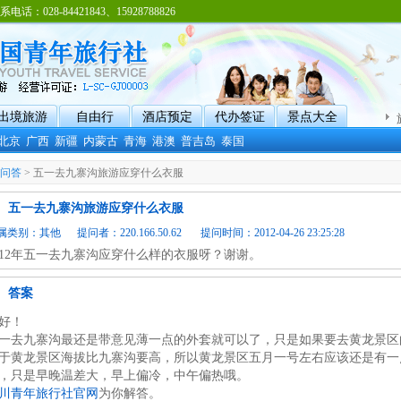
8-84421843、15928788826
出境旅游
自由行
酒店预定
代办签证
景点大全
北京
广西
新疆
内蒙古
青海
港澳
普吉岛
泰国
问答
> 五一去九寨沟旅游应穿什么衣服
五一去九寨沟旅游应穿什么衣服
属类别：
其他
提问者：220.166.50.62 提问时间：2012-04-26 23:25:28
012年五一去九寨沟应穿什么样的衣服呀？谢谢。
答案
好！
一去九寨沟最还是带意见薄一点的外套就可以了，只是如果要去黄龙景区
于黄龙景区海拔比九寨沟要高，所以黄龙景区五月一号左右应该还是有一
，只是早晚温差大，早上偏冷，中午偏热哦。
川青年旅行社官网
为你解答。