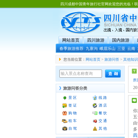
四川成都中国青年旅行社官网欢迎您的光临！联系电话：02
网站首页
四川旅游
国内旅游
春季旅游推荐:
九寨沟
峨眉乐山
三亚
云南
您当前位置：
网站首页
>
旅游问答
>
其他知识
所
2
》
旅游问答分类
景 区
线 路
签 证
酒 店
你
购 物
餐 饮
五
租 车
交 通
由
自 驾
其 他
多
四