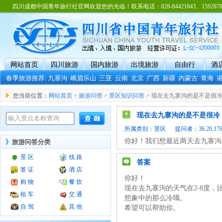
四川成都中国青年旅行社官网欢迎您的光临！联系电话：028-84421843、15928788
网站首页
四川旅游
国内旅游
出境旅游
自由行
酒
春季旅游推荐:
九寨沟
峨眉乐山
三亚
云南
北京
广西
新疆
内蒙古
青海
您当前位置：
网站首页
>
旅游问答
>
景区知识问答
> 现在去九寨沟的是不是很
现在去九寨沟的是不是很冷
所属类别：
景区
提问者：36.20.176.
你好！我们想最近两天去九寨沟
》
旅游问答分类
景 区
线 路
答案
签 证
酒 店
你好！
购 物
餐 饮
现在去九寨沟的天气在2-8度
租 车
交 通
想象中的那么冷哦。
自 驾
其 他
希望可以帮助你。