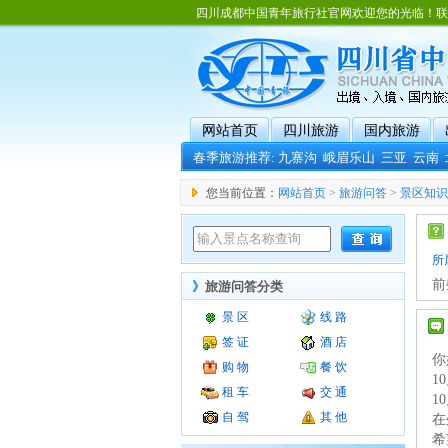
四川成都中国青年旅行社官网欢迎您的光临！联系电话：02
网站首页
四川旅游
国内旅游
春季旅游推荐:
九寨沟
峨眉乐山
三亚
云南
您当前位置：
网站首页
>
旅游问答
>
景区知识
所
前
》
旅游问答分类
景 区
线 路
签 证
酒 店
你
购 物
餐 饮
1
租 车
交 通
1
自 驾
其 他
在
希