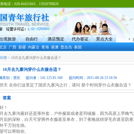
8-84421843、15928788826
出境旅游
自由行
酒店预定
代办签证
景点大全
北京
广西
新疆
内蒙古
青海
港澳
普吉岛
泰国
问答
> 10月去九寨沟穿什么衣服合适？
10月去九寨沟穿什么衣服合适？
属类别：
景区
提问者：141.125.81.160 提问时间：2011-09-26 23:18:56
些天 在你们这里定了国庆九寨沟之行，请问 那个时间穿什么衣服合适？
答案
好！
0月去九寨沟最好还是厚外套，户外服装或者是羽绒服，因为高原上早晚气
0月后的深秋，白天可穿两件衣服甚至单衣，到了夜晚就得穿毛衣甚至防
外千万别生病。
望可以帮助你。