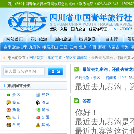
四川成都中国青年旅行社官网欢迎您的光临！联系电话：028-84421843、15928788
网站首页
四川旅游
国内旅游
出境旅游
自由行
酒
春季旅游推荐:
九寨沟
峨眉乐山
三亚
云南
北京
广西
新疆
内蒙古
青海
您当前位置：
网站首页
>
旅游问答
>
景区知识问答
> 最近去九寨沟，还能去黄
最近去九寨沟，还能去黄龙
所属类别：
景区
提问者：19.2.158.3
最近去九寨沟，
》
旅游问答分类
景 区
线 路
答案
签 证
酒 店
购 物
餐 饮
你好！
租 车
交 通
最近去九寨沟是
自 驾
其 他
最近九寨沟这边