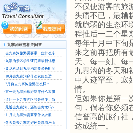
不仅使游客的旅
头痛不已，最糟
就脆弱的生态环
程推后一二个星
每年十月中下旬
》
九寨沟旅游相关问答
来之前再把所有
·
去九寨沟旅游需要带一些什么东
天、每一刻、每
·
九寨沟景区学生证门票最新优惠
·
黄龙机场到九寨沟需要多长时间
九寨沟的冬天和
·
10月去九寨沟穿什么衣服合适
中人迹罕至，寂
·
2月份去九寨沟旅游怎么样？
情。
·
五一去九寨沟旅游应穿什么衣服
但如果你是第一
·
请问一下九寨沟区号是多少，急
句，倘若你必须
·
最近去九寨沟，还能去黄龙吗？
信誉高的旅行社
·
11月去九寨沟需要穿什么衣服
·
冬天是去九寨沟好还是峨眉乐山
达成统一。