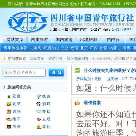
四川成都中国青年旅行社官网欢迎您的光临！联系电话：028-84421843、15928788
网站首页
四川旅游
国内旅游
出境旅游
自由行
酒
春季旅游推荐:
九寨沟
峨眉乐山
三亚
云南
北京
广西
新疆
内蒙古
青海
您当前位置：
网站首页
>
旅游问答
>
景区知识问答
> 什么时候去九寨沟最好？
什么时候去九寨沟最好？谢
所属类别：
景区
提问者：187.170.126
如题：什么时候
》
旅游问答分类
景 区
线 路
最佳答案
签 证
酒 店
购 物
餐 饮
如果你还不知道
租 车
交 通
去最不好。对！千
自 驾
其 他
沟的旅游旺季，