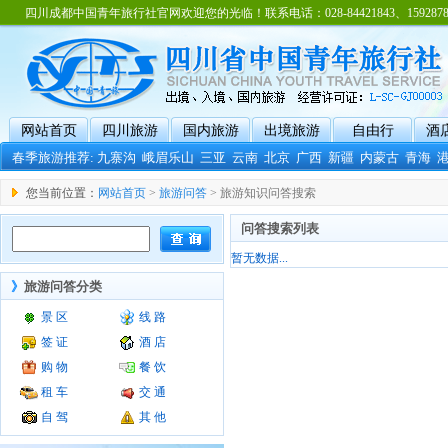
四川成都中国青年旅行社官网欢迎您的光临！联系电话：028-84421843、15928788
网站首页
四川旅游
国内旅游
出境旅游
自由行
酒
春季旅游推荐:
九寨沟
峨眉乐山
三亚
云南
北京
广西
新疆
内蒙古
青海
您当前位置：
网站首页
>
旅游问答
> 旅游知识问答搜索
问答搜索列表
暂无数据...
》
旅游问答分类
景 区
线 路
签 证
酒 店
购 物
餐 饮
租 车
交 通
自 驾
其 他