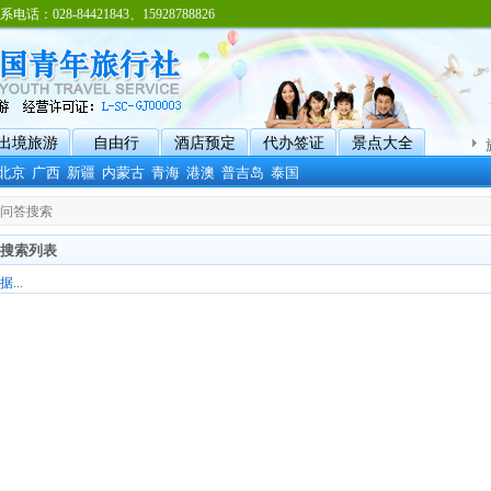
8-84421843、15928788826
出境旅游
自由行
酒店预定
代办签证
景点大全
北京
广西
新疆
内蒙古
青海
港澳
普吉岛
泰国
识问答搜索
搜索列表
...