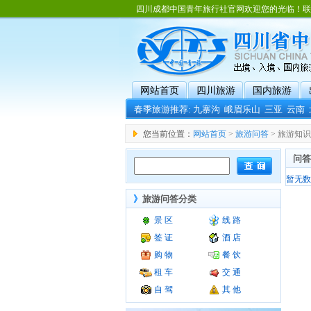
四川成都中国青年旅行社官网欢迎您的光临！联系电话：02
网站首页
四川旅游
国内旅游
春季旅游推荐:
九寨沟
峨眉乐山
三亚
云南
您当前位置：
网站首页
>
旅游问答
> 旅游知
问答
暂无数据
》
旅游问答分类
景 区
线 路
签 证
酒 店
购 物
餐 饮
租 车
交 通
自 驾
其 他