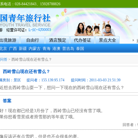
8-84421843、15928788826
出境旅游
自由行
酒店预定
代办签证
景点大全
北京
广西
新疆
内蒙古
青海
港澳
普吉岛
泰国
问答
> 西岭雪山现在还有雪么？
西岭雪山现在还有雪么？
属类别：
景区
提问者：155.139.95.174 提问时间：2011-03-03 21:51:39
近想去西岭雪山耍一下，想问一下现在的西岭雪山现在还有雪么？
答案
好！现在都已经是3月份了，西岭雪山已经没有雪了哦。
果你想看雪景或者滑雪那的等年底了哦。
回答者：93
像应该还有点雪吧，但是也不会很多的赛。