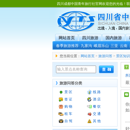
四川成都中国青年旅行社官网欢迎您的光临！联系电话：02
网站首页
四川旅游
国内旅游
春季旅游推荐:
九寨沟
峨眉乐山
三亚
云南
您当前位置：
网站首页
>
旅游问答
>
景区知识
所
最
》
旅游问答分类
景 区
线 路
签 证
酒 店
你
购 物
餐 饮
如
租 车
交 通
自 驾
其 他
好