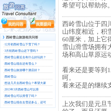
希望可以帮助你
西岭雪山位于四
山纬度相近，积雪
》
西岭雪山旅游相关问答
60厘米，加上
·
12月初西岭雪山下雪了吗？
雪山滑雪场拥有
·
3月初西岭雪山还下雪吗？
场和高山草原运动
·
西岭雪山最近去有什么好玩的？
·
西岭雪山现在还有雪么？
看来还是要等到1
·
西岭雪山旅游哪个酒店好？
呵。
·
西岭雪山
·
想这几天去西岭雪山？希望大家
看来还是的继续
·
2013年3月西岭雪山可以滑
·
西岭雪山可以滑雪了吗？
上次我们是元旦
·
西岭雪山现在去雪还多么，还可