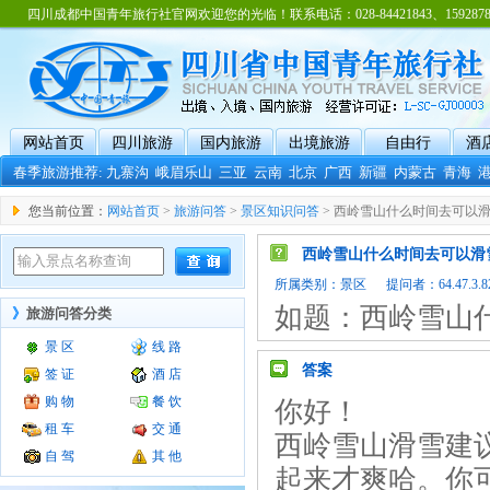
四川成都中国青年旅行社官网欢迎您的光临！联系电话：028-84421843、15928788
网站首页
四川旅游
国内旅游
出境旅游
自由行
酒
春季旅游推荐:
九寨沟
峨眉乐山
三亚
云南
北京
广西
新疆
内蒙古
青海
您当前位置：
网站首页
>
旅游问答
>
景区知识问答
> 西岭雪山什么时间去可以
西岭雪山什么时间去可以滑
所属类别：
景区
提问者：64.47.3.82
如题：西岭雪山
》
旅游问答分类
景 区
线 路
答案
签 证
酒 店
购 物
餐 饮
你好！
租 车
交 通
西岭雪山滑雪建
自 驾
其 他
起来才爽哈。你