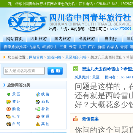
四川成都中国青年旅行社官网欢迎您的光临！联系电话：028-84421843、15928788
网站首页
四川旅游
国内旅游
出境旅游
自由行
酒
春季旅游推荐:
九寨沟
峨眉乐山
三亚
云南
北京
广西
新疆
内蒙古
青海
您当前位置：
网站首页
>
旅游问答
>
景区知识问答
> 想这几天去西岭雪山？希
想这几天去西岭雪山？希望
所属类别：
景区
提问者：166.149.105
问题是这样的，
》
旅游问答分类
还有就是西岭雪
景 区
线 路
签 证
酒 店
好？大概花多少钱
购 物
餐 饮
租 车
交 通
最佳答案
自 驾
其 他
你问的这个问题