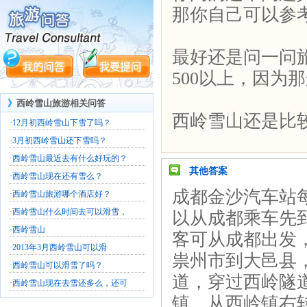
那你自己可以参
最好还是问一问
500以上，因为
》
西岭雪山旅游相关问答
西岭雪山还是比
·
12月初西岭雪山下雪了吗？
·
3月初西岭雪山还下雪吗？
·
西岭雪山最近去有什么好玩的？
其他答案
·
西岭雪山现在还有雪么？
成都金沙汽车站每
·
西岭雪山旅游哪个酒店好？
·
西岭雪山什么时间去可以滑雪，
以从成都乘车先
·
西岭雪山
客可从成都出发
·
2013年3月西岭雪山可以滑
祟州市到大邑县
·
西岭雪山可以滑雪了吗？
道，穿过西岭隧
·
西岭雪山现在去雪还多么，还可
镇，从西岭镇右