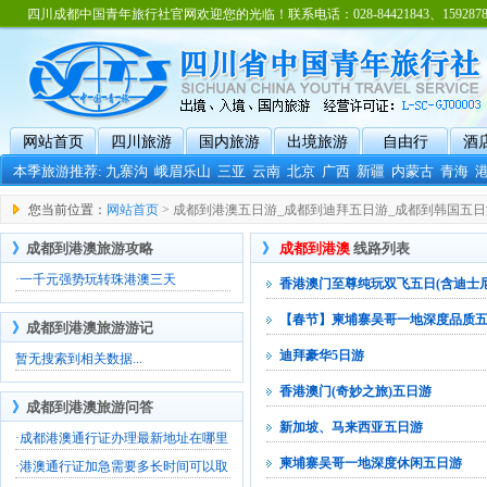
四川成都中国青年旅行社官网欢迎您的光临！联系电话：028-84421843、15928788
网站首页
四川旅游
国内旅游
出境旅游
自由行
酒
本季旅游推荐:
九寨沟
峨眉乐山
三亚
云南
北京
广西
新疆
内蒙古
青海
您当前位置：
网站首页
> 成都到港澳五日游_成都到迪拜五日游_成都到韩国五日
》
成都到港澳旅游攻略
》
成都到港澳
线路列表
·
一千元强势玩转珠港澳三天
香港澳门至尊纯玩双飞五日(含迪士尼
【春节】柬埔寨吴哥一地深度品质
》
成都到港澳旅游游记
迪拜豪华5日游
暂无搜索到相关数据...
香港澳门(奇妙之旅)五日游
》
成都到港澳旅游问答
新加坡、马来西亚五日游
·
成都港澳通行证办理最新地址在哪里
柬埔寨吴哥一地深度休闲五日游
·
港澳通行证加急需要多长时间可以取