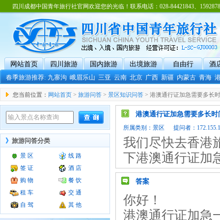
四川成都中国青年旅行社官网欢迎您的光临！联系电话：028-84421843、15928788
网站首页
四川旅游
国内旅游
出境旅游
自由行
酒
春季旅游推荐:
九寨沟
峨眉乐山
三亚
云南
北京
广西
新疆
内蒙古
青海
您当前位置：
网站首页
>
旅游问答
>
景区知识问答
> 港澳通行证加急需要多长
港澳通行证加急需要多长时
所属类别：
景区
提问者：172.155.111
我们尽快去香港
》
旅游问答分类
下港澳通行证加
景 区
线 路
签 证
酒 店
购 物
餐 饮
答案
租 车
交 通
你好！
自 驾
其 他
港澳通行证加急