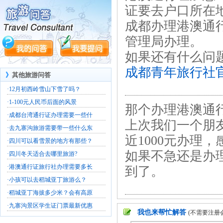
证要去户口所在
成都办理港澳通行
管理局办理。
如果还有什么问
成都青年旅行社
》
其他旅游问答
·
12月初西岭雪山下雪了吗？
·
1-100元人民币后面的风景
那个办理港澳通
·
成都台湾通行证办理需要一些什
上次我们一个朋
·
去九寨沟旅游需要带一些什么东
近1000元办理
·
四川可以看雪景的地方有那些？
如果不急还是办
·
四川冬天适合去哪里旅游?
·
港澳通行证旅行社办理需要多长
到了。
·
小孩可以去稻城亚丁旅游么？
·
稻城亚丁海拔多少米？会有高原
·
九寨沟景区学生证门票最新优惠
我也来帮忙解答
(不需要注册