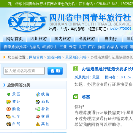
四川成都中国青年旅行社官网欢迎您的光临！联系电话：028-84421843、15928788
网站首页
四川旅游
国内旅游
出境旅游
自由行
酒
春季旅游推荐:
九寨沟
峨眉乐山
三亚
云南
北京
广西
新疆
内蒙古
青海
您当前位置：
网站首页
>
旅游问答
>
景区知识问答
> 办理港澳通行证最快要多
办理港澳通行证最快要多长
所属类别：
景区
提问者：18.1.157.3
如题：办理港澳通行证最快要多
》
旅游问答分类
景 区
线 路
答案
签 证
酒 店
你好!
购 物
餐 饮
办理港澳通行证最快需要1个星
租 车
交 通
不过办理港澳通行证都需要本人
自 驾
其 他
希望我的回答可以帮助你。