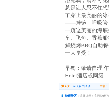
澈见底，清晰可见
总是让人忍不住想
了穿上最亮丽的泳
——蛙镜＋呼吸管
一窥这美丽的海底
车、飞鱼、香蕉船
鲜烧烤BBQ自助
一大享受！
早餐：敬请自理 午餐
Hotel酒店或同级
第 4 天
全天自由活动
住宿：
游玩景区
（温馨提示：实际游玩的