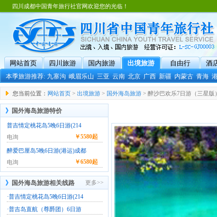
四川成都中国青年旅行社官网欢迎您的光临！
网站首页
四川旅游
国内旅游
出境旅游
自由行
酒
本季旅游推荐:
九寨沟
峨眉乐山
三亚
云南
北京
广西
新疆
内蒙古
青海
您当前位置：
网站首页
>
出境旅游
>
国外海岛旅游
> 醉沙巴欢乐7日游（三星版
》
国外海岛旅游特价
普吉情定桃花岛5晚6日游(214
￥
5580起
电询
醉爱巴厘岛5晚6日游(港运)成都
￥
6580起
电询
》
国外海岛旅游相关线路
更多>>
·
普吉情定桃花岛5晚6日游(214
·
普吉岛直航（尊爵团）6日游