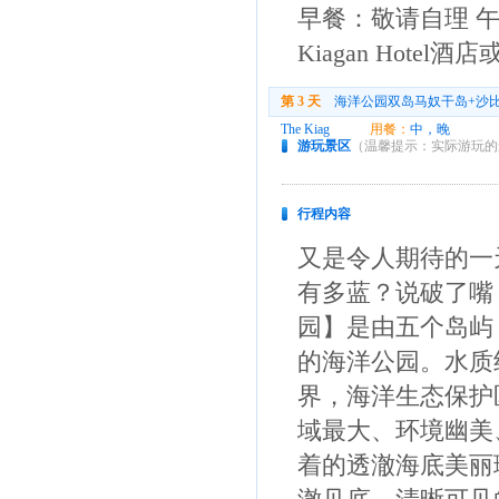
早餐：敬请自理 午
Kiagan Hotel酒
第 3 天
海洋公园双岛马奴干岛+沙
The Kiag
用餐：
中，晚
游玩景区
（温馨提示：实际游玩的
行程内容
又是令人期待的一
有多蓝？说破了嘴
园】是由五个岛屿
的海洋公园。水质
界，海洋生态保护
域最大、环境幽美
着的透澈海底美丽