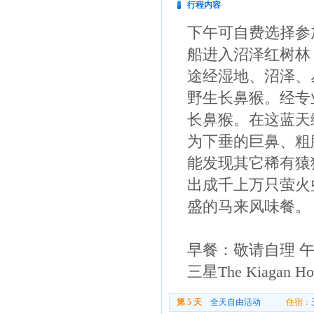
行程内容
下午可自费选择参
船进入沼泽红树林
途经湿地、沼泽、
野生长鼻猴。经专
长鼻猴。在这蓝天
为下垂的巨鼻、粗
能发现其它稀有猿
出成千上万只萤火
盛的马来风味餐。
早餐：敬请自理 
三星The Kiagan 
第 5 天
全天自由活动
住宿：