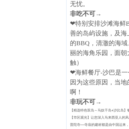
无忧。
非吃不可
→
❤特别安排沙滩海鲜
善的岛屿设施，及海
的BBQ，清澈的海
丽的海角乐园，面朝
触）
❤海鲜餐厅
-
沙巴是一
因为这些原因，当地
啊！
非玩不可
→
【精选特色双岛～马奴干岛
+沙比岛】
【市区观光】让您深入马来西亚人的风
普陀寺——寺庙的建材都是由中国运来