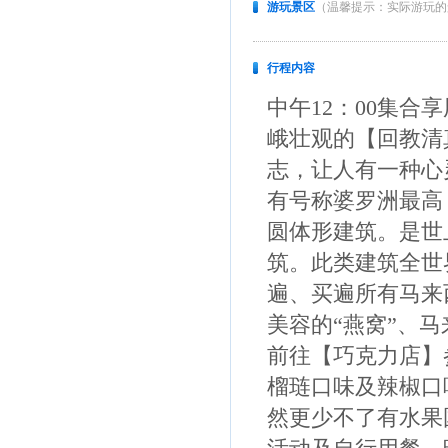
游玩景区
（温馨提示：实际游玩的
行程内容
中午12：00集
峨壮观的【回教清
志，让人有一种心
有号称婆罗洲最高
圆体形建筑。是世
筑。此类建筑全世
遍、买遍所有马来
美容的“燕窝”、马
前往【巧克力店】
榴琏口味及辣椒口
然更少不了有水果