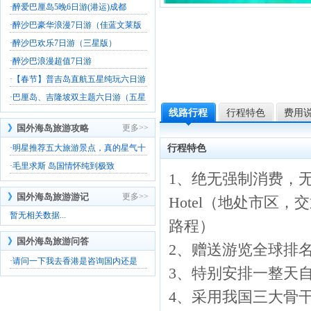
·
醉爱巴厘岛5晚6日游(港运)成都
·
醉沙巴豪华浪漫7日游（佳蓝文莱版
·
醉沙巴欢乐7日游（三星版）
·
醉沙巴浪漫超值7日游
·
【春节】普吉岛直航五星纯玩六日游
·
巴厘岛、吉隆坡双主题六日游（五星
线路行程
行程特色
费用
》
国外海岛旅游攻略
更多>>
·
明星推荐五大旅游景点，真的星气十
行程特色
·
毛里求斯 岛国情怀纯到极致
1、绝无强制消费，无压
》
国外海岛旅游游记
更多>>
Hotel（地处市区
暂无相关数据...
路程）
》
国外海岛旅游问答
2、赠送游览全球排
·
请问一下我去香港是咨询国内还是
3、特别安排一整天自
4、采用我国三大骨