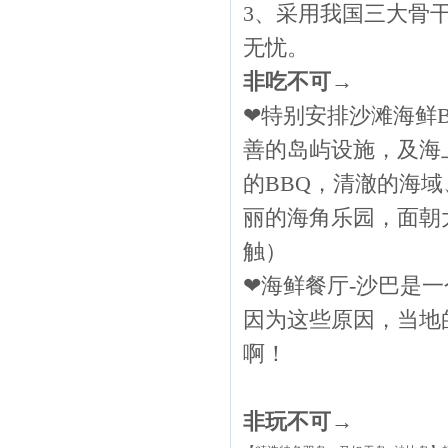
3、采用我国三大骨
无忧。
非吃不可
→
❤特别安排沙滩海鲜
善的岛屿设施，及海
的BBQ，清澈的海
丽的海角乐园，面朝
触）
❤海鲜餐厅
-
沙巴是一
因为这些原因，当地
啊！
非玩不可
→