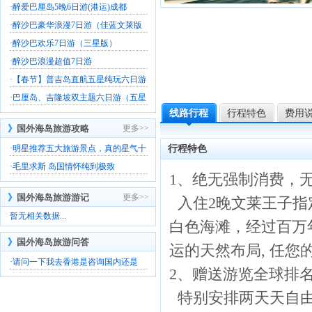
·
醉爱巴厘岛5晚6日游(港运)成都
·
醉沙巴豪华浪漫7日游（佳蓝文莱版
·
醉沙巴欢乐7日游（三星版）
·
醉沙巴浪漫超值7日游
·
【春节】普吉岛直航五星纯玩六日游
·
巴厘岛、吉隆坡双主题六日游（五星
线路行程
行程特色
费用
》
国外海岛旅游攻略
更多>>
·
明星推荐五大旅游景点，真的星气十
行程特色
·
毛里求斯 岛国情怀纯到极致
1、绝无强制消费，
》
国外海岛旅游游记
更多>>
入住2晚文莱王子指
暂无相关数据...
白色海滩，经过百万
》
国外海岛旅游问答
运的天然布局, 任您
·
请问一下我去香港是咨询国内还是
2、赠送游览全球排
特别安排两天天自由