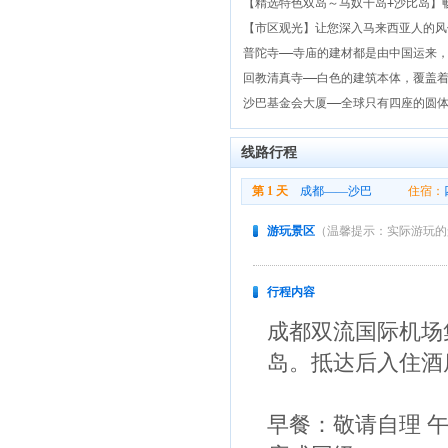
【精选特色双岛～马奴干岛
+沙比岛】
【市区观光】让您深入马来西亚人的风
普陀寺——寺庙的建材都是由中国运来
回教清真寺——白色的建筑本体，覆盖
沙巴基金会大厦——全球只有四座的圆
线路行程
第 1 天
成都——沙巴
住宿：
游玩景区
（温馨提示：实际游玩的
行程内容
成都双流国际机场
岛。抵达后入住酒
早餐：敬请自理 