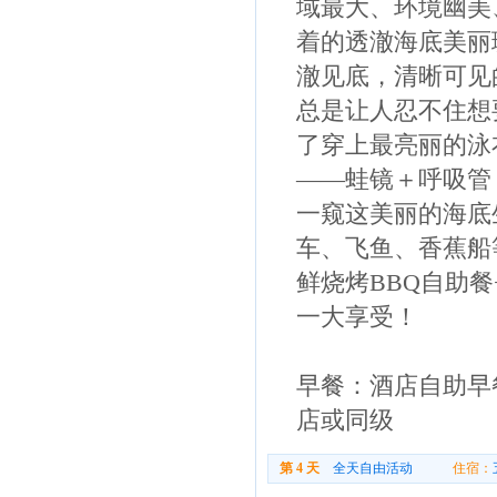
域最大、环境幽美
着的透澈海底美丽
澈见底，清晰可见
总是让人忍不住想
了穿上最亮丽的泳
——蛙镜＋呼吸管
一窥这美丽的海底
车、飞鱼、香蕉船
鲜烧烤BBQ自助
一大享受！
早餐：酒店自助早餐
店或同级
第 4 天
全天自由活动
住宿：