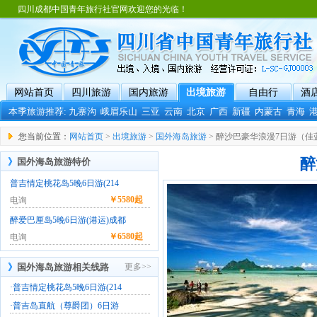
四川成都中国青年旅行社官网欢迎您的光临！
网站首页
四川旅游
国内旅游
出境旅游
自由行
酒
本季旅游推荐:
九寨沟
峨眉乐山
三亚
云南
北京
广西
新疆
内蒙古
青海
您当前位置：
网站首页
>
出境旅游
>
国外海岛旅游
> 醉沙巴豪华浪漫7日游（佳
醉
》
国外海岛旅游特价
普吉情定桃花岛5晚6日游(214
￥
5580起
电询
醉爱巴厘岛5晚6日游(港运)成都
￥
6580起
电询
》
国外海岛旅游相关线路
更多>>
·
普吉情定桃花岛5晚6日游(214
·
普吉岛直航（尊爵团）6日游