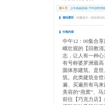
第 6 天
上午自由活动+下午沙巴市
游玩景区
（温馨提示：实际游玩的
行程内容
中午12：00集
峨壮观的【回教清
志，让人有一种心
有号称婆罗洲最高
圆体形建筑。是世
筑。此类建筑全世
遍、买遍所有马来
美容的“燕窝”、马
前往【巧克力店】