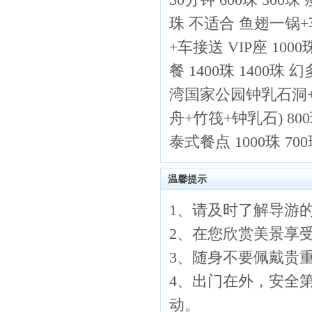
珠 不适合 鱼翅一锅+车
+车接送 VIP座 100
餐 1400珠 1400珠
湾国家公园钟乳石洞+回
舟+竹筏+钟乳石) 800珠 
泰式餐点 1000珠 70
温馨提示
1、请及时了解导游
2、在您欣赏美景享
3、随身不要佩戴贵
4、出门在外，安全
动。