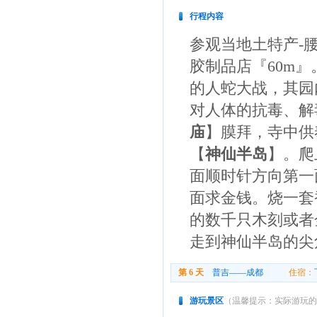
行程内容
参观当地土特产-
胶制品店『60m』
的人蛇大战，其园
对人体的抗毒、解
庙
】膜拜，寺中供
【
神仙半岛
】。爬
面顺时针方向第一
面求金钱。烧一套
的数千只木刻或者
走到神仙半岛的尖
第 6 天
普吉——成都
住宿：
游玩景区
（温馨提示：实际游玩的