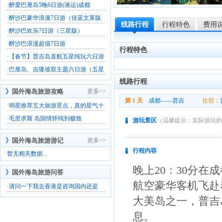
·
醉爱巴厘岛5晚6日游(港运)成都
·
醉沙巴豪华浪漫7日游（佳蓝文莱版
线路行程
行程特色
费用
·
醉沙巴欢乐7日游（三星版）
·
醉沙巴浪漫超值7日游
行程特色
·
【春节】普吉岛直航五星纯玩六日游
·
巴厘岛、吉隆坡双主题六日游（五星
线路行程
》
国外海岛旅游攻略
更多>>
第 1 天
成都——普吉
住宿：
·
明星推荐五大旅游景点，真的星气十
·
毛里求斯 岛国情怀纯到极致
游玩景区
（温馨提示：实际游玩的
》
国外海岛旅游游记
更多>>
行程内容
暂无相关数据...
晚上20：30分
》
国外海岛旅游问答
航空豪华客机飞赴
·
请问一下我去香港是咨询国内还是
大美岛之一，普吉
息。