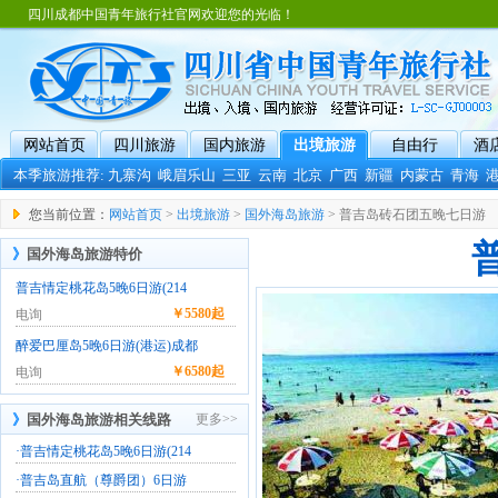
四川成都中国青年旅行社官网欢迎您的光临！
网站首页
四川旅游
国内旅游
出境旅游
自由行
酒
本季旅游推荐:
九寨沟
峨眉乐山
三亚
云南
北京
广西
新疆
内蒙古
青海
您当前位置：
网站首页
>
出境旅游
>
国外海岛旅游
> 普吉岛砖石团五晚七日游
》
国外海岛旅游特价
普吉情定桃花岛5晚6日游(214
￥
5580起
电询
醉爱巴厘岛5晚6日游(港运)成都
￥
6580起
电询
》
国外海岛旅游相关线路
更多>>
·
普吉情定桃花岛5晚6日游(214
·
普吉岛直航（尊爵团）6日游