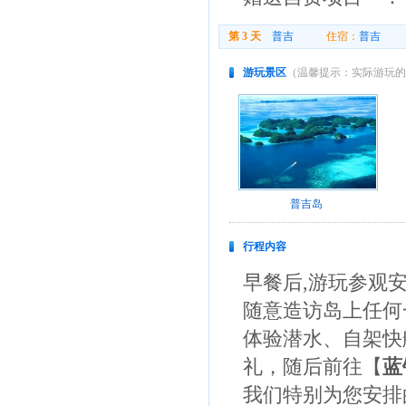
第 3 天
普吉
住宿：
普吉
用
游玩景区
（温馨提示：实际游玩的
普吉岛
行程内容
早餐后,游玩参观
随意造访岛上任何
体验潜水、自架快
礼，随后前往【
蓝
我们特别为您安排