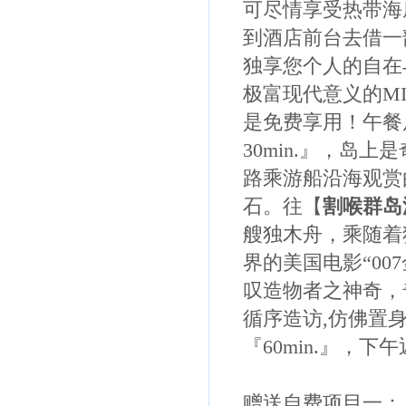
可尽情享受热带海
到酒店前台去借一
独享您个人的自在
极富现代意义的M
是免费享用！午餐
30min.』，岛
路乘游船沿海观赏
石。往【
割喉群岛
艘独木舟，乘随着
界的美国电影“00
叹造物者之神奇，
循序造访,仿佛置
『60min.』，
赠送自费项目一：