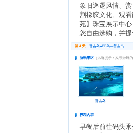
象旧巡逻风情、赏
割橡胶文化、观看
苑】珠宝展示中心
您自由选购，并提
第 4 天
普吉岛--PP岛—普吉岛
住
游玩景区
（温馨提示：实际游玩的
普吉岛
行程内容
早餐后前往码头乘