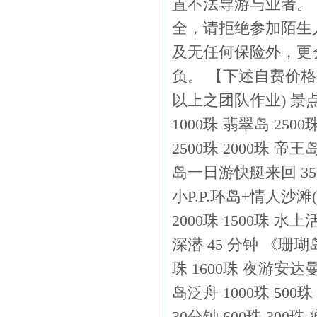
置不法导游与业者。
全，请拒绝参加陌生
及无任何保险外，更
负。 【下述自费价格
以上之团队作业) 景点
1000珠 翡翠岛 2
2500珠 2000珠 
岛一日游快艇来回 3500
小P.P.环岛+情人沙滩(
2000珠 1500珠 水上
深潜 45 分钟 《珊瑚岛
珠 1600珠 夜游安达
岛泛舟 1000珠 50
30分钟 600珠 300