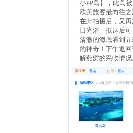
小PP岛】，此岛
欧美旅客最向往之渡
在此拍摄后，又再
日光浴。抵达后可
清澈的海底看到五
的神奇！下午返回
解燕窝的采收情况
第 5 天
普吉
住宿：
普吉
用
游玩景区
（温馨提示：实际游玩的
普吉岛