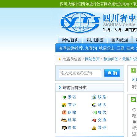
四川成都中国青年旅行社官网欢迎您的光临！联系电话：02
网站首页
四川旅游
国内旅游
春季旅游推荐:
九寨沟
峨眉乐山
三亚
云南
您当前位置：
网站首页
>
旅游问答
>
景区知识
所
我
》
旅游问答分类
景 区
线 路
签 证
酒 店
你
购 物
餐 饮
稻
租 车
交 通
色
自 驾
其 他
稻
温