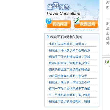
希
四
朋
至
去
》
稻城亚丁旅游相关问答
感
傅
·
小孩可以去稻城亚丁旅游么？
·
稻城亚丁海拔多少米？会有高原
·
稻城亚丁什么时候去最好？稻城
·
成都到稻城亚丁旅游团多少钱？
·
四川的稻城亚丁最漂亮的时候是
·
10月国庆期间稻城亚丁那边天
·
稻城亚丁最近的天气情况怎么样
·
请问一下你们提供稻城亚丁自驾
·
五一节成都到稻城亚丁多少钱啊
·
稻城亚丁旅游的最佳时间，谢谢