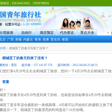
8-84421843、15928788826
出境旅游
自由行
酒店预定
代办签证
景点大全
北京
广西
新疆
内蒙古
青海
港澳
普吉岛
泰国
问答
> 稻城亚丁的春天到来了没有？
稻城亚丁的春天到来了没有？
属类别：
景区
提问者：157.141.97.176 提问时间：2012-04-04 23:40:31
们想打算4月20号左右去稻城亚丁旅游，想问一下4月20号左右稻城亚丁
答案
好！
城亚丁的春天在4月20号是到来了的哈，也就是说你如果在4月20号去稻
哈。
城亚丁是非常适合摄影的一条线路哦，4月就可以开始你们的摄影之旅了
馨提示一下，稻城亚丁的最漂亮的时间是在7-10月份哦。