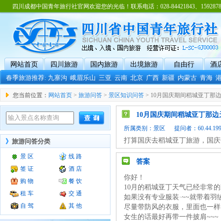
四川成都中国青年旅行社官网欢迎您的光临！联系电话：028-84421843、15928788
网站首页
四川旅游
国内旅游
出境旅游
自由行
酒
春季旅游推荐:
九寨沟
峨眉乐山
三亚
云南
北京
广西
新疆
内蒙古
青海
您当前位置：
网站首页
>
旅游问答
>
景区知识问答
> 10月国庆期间稻城亚丁那
10月国庆期间稻城亚丁那边
所属类别：
景区
提问者：60.44.199.
打算国庆去稻城亚丁旅游，国庆
》
旅游问答分类
景 区
线 路
答案
签 证
酒 店
你好！
购 物
餐 饮
10月的稻城亚丁天气已经非常
租 车
交 通
如果没有专业服装·~~就带着羽绒
自 驾
其 他
尽量带防风的衣服，里面也一样·
女生的话最好再带一件披肩~~~