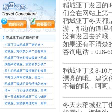
稻城亚丁发团的
们会在网站上第
稻城亚丁冬天都
游，那边的道理
没有发团去的哦
》
稻城亚丁旅游相关问答
如果还有不清楚
·
小孩可以去稻城亚丁旅游么？
咨询电话：028-66
·
稻城亚丁海拔多少米？会有高原
·
稻城亚丁什么时候去最好？稻城
·
成都到稻城亚丁旅游团多少钱？
稻城亚丁要8-1
·
四川的稻城亚丁最漂亮的时候是
漂亮的哦。建议
·
10月国庆期间稻城亚丁那边天
·
稻城亚丁最近的天气情况怎么样
不错的哦，呵呵
·
请问一下你们提供稻城亚丁自驾
·
五一节成都到稻城亚丁多少钱啊
冬天去稻城亚丁
·
稻城亚丁旅游的最佳时间，谢谢