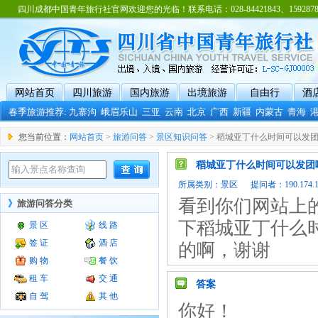
四川成都中国青年旅行社官网欢迎您的光临！联系电话：028-84421843、15928788
网站首页
四川旅游
国内旅游
出境旅游
自由行
酒
春季旅游推荐:
九寨沟
峨眉乐山
三亚
云南
北京
广西
新疆
内蒙古
青海
您当前位置：
网站首页
>
旅游问答
>
景区知识问答
> 稻城亚丁什么时间可以发
稻城亚丁什么时间可以发团
所属类别：
景区
提问者：190.174.130
看到你们网站上
》
旅游问答分类
下稻城亚丁什么
景 区
线 路
签 证
酒 店
的啊，谢谢
购 物
餐 饮
租 车
交 通
答案
自 驾
其 他
你好！