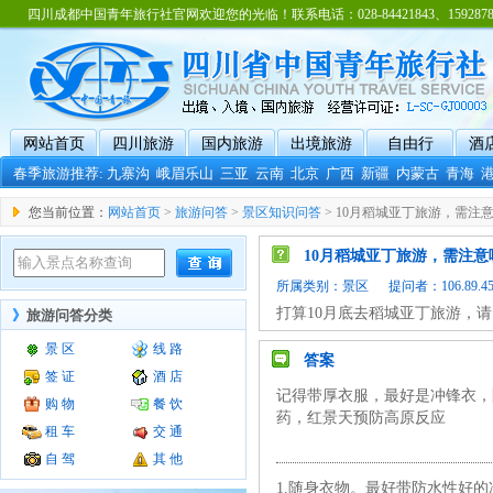
四川成都中国青年旅行社官网欢迎您的光临！联系电话：028-84421843、15928788
网站首页
四川旅游
国内旅游
出境旅游
自由行
酒
春季旅游推荐:
九寨沟
峨眉乐山
三亚
云南
北京
广西
新疆
内蒙古
青海
您当前位置：
网站首页
>
旅游问答
>
景区知识问答
> 10月稻城亚丁旅游，需注
10月稻城亚丁旅游，需注意
所属类别：
景区
提问者：106.89.45.1
打算10月底去稻城亚丁旅游，
》
旅游问答分类
景 区
线 路
答案
签 证
酒 店
记得带厚衣服，最好是冲锋衣，
购 物
餐 饮
药，红景天预防高原反应
租 车
交 通
自 驾
其 他
1.随身衣物。最好带防水性好