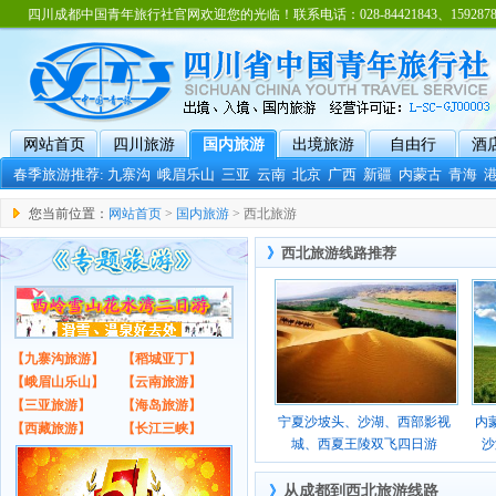
四川成都中国青年旅行社官网欢迎您的光临！联系电话：028-84421843、15928788
网站首页
四川旅游
国内旅游
出境旅游
自由行
酒
春季旅游推荐:
九寨沟
峨眉乐山
三亚
云南
北京
广西
新疆
内蒙古
青海
您当前位置：
网站首页
>
国内旅游
> 西北旅游
》
西北旅游线路推荐
【九寨沟旅游】
【稻城亚丁】
【峨眉山乐山】
【云南旅游】
【三亚旅游】
【海岛旅游】
宁夏沙坡头、沙湖、西部影视
内
【西藏旅游】
【长江三峡】
城、西夏王陵双飞四日游
沙
》
从成都到西北旅游线路