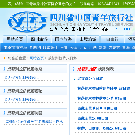
四川成都中国青年旅行社官网欢迎您的光临！联系电话：028-84421843、15928788
网站首页
四川旅游
国内旅游
出境旅游
自由行
酒
本季旅游推荐:
九寨沟
峨眉乐山
三亚
云南
北京
广西
新疆
内蒙古
青海
您当前位置：
网站首页
> 成都到拉萨八日游
》
成都到拉萨旅游攻略
》
成都到拉萨
线路列表
暂无搜索到相关数据...
北京双卧八日游
拉萨纳木错日喀则单卧单飞8日游
》
成都到拉萨旅游游记
拉萨纳木错林芝单卧单飞8日游
暂无搜索到相关数据...
西藏全景单卧单飞10日游
》
成都到拉萨旅游问答
西藏全景双飞8日游
·
成都到拉萨坐商务车走川藏线可以么
拉萨、日喀则、珠峰双飞8日游