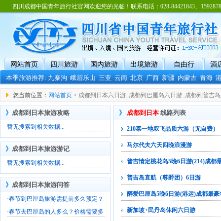
四川成都中国青年旅行社官网欢迎您的光临！联系电话：028-84421843、15928788
网站首页
四川旅游
国内旅游
出境旅游
自由行
酒
本季旅游推荐:
九寨沟
峨眉乐山
三亚
云南
北京
广西
新疆
内蒙古
青海
您当前位置：
网站首页
> 成都到日本六日游_成都到巴厘岛六日游_成都到普吉
》
成都到日本旅游攻略
》
成都到日本
线路列表
暂无搜索到相关数据...
210泰一地双飞品质六游（无自费）
马尔代夫六天四晚浪漫游
》
成都到日本旅游游记
普吉情定桃花岛5晚6日游(214)成都
暂无搜索到相关数据...
普吉岛直航（尊爵团）6日游
》
成都到日本旅游问答
醉爱巴厘岛5晚6日游(港运)成都最豪
·
春节到巴厘岛旅游需提前多久预定？
新加坡+民丹岛休闲六日游
·
春节去巴厘岛的人多么？价格需要多