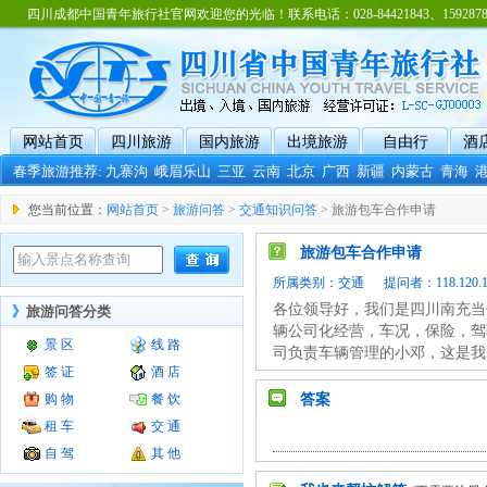
四川成都中国青年旅行社官网欢迎您的光临！联系电话：028-84421843、15928788
网站首页
四川旅游
国内旅游
出境旅游
自由行
酒
春季旅游推荐:
九寨沟
峨眉乐山
三亚
云南
北京
广西
新疆
内蒙古
青海
您当前位置：
网站首页
>
旅游问答
>
交通知识问答
> 旅游包车合作申请
旅游包车合作申请
所属类别：
交通
提问者：118.120.113
各位领导好，我们是四川南充当
》
旅游问答分类
辆公司化经营，车况，保险，驾
景 区
线 路
司负责车辆管理的小邓，这是我的联
签 证
酒 店
购 物
餐 饮
答案
租 车
交 通
自 驾
其 他