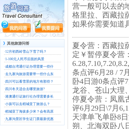
营一般可以去的
格里拉、西藏拉
如果你需要知道具体
》
其他旅游问答
夏令营：西藏拉萨单飞
·
12月初西岭雪山下雪了吗？
定￥暂停夏令营
·
1-100元人民币后面的风景
6.28,7.10,7
·
成都台湾通行证办理需要一些什
条点评6月28 / 7
·
去九寨沟旅游需要带一些什么东
卧4日游0条点评7月1
·
四川可以看雪景的地方有那些？
龙谷、苍山大理
·
四川冬天适合去哪里旅游?
·
港澳通行证旅行社办理需要多长
停夏令营：凤凰古
·
小孩可以去稻城亚丁旅游么？
评6月29日\7月6
·
稻城亚丁海拔多少米？会有高原
天津单飞单卧8日
·
九寨沟景区学生证门票最新优惠
朔、北海双卧八日游0