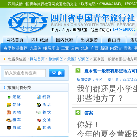
四川成都中国青年旅行社官网欢迎您的光临！联系电话：028-84421843、15928788
网站首页
四川旅游
国内旅游
出境旅游
自由行
酒
春季旅游推荐:
九寨沟
峨眉乐山
三亚
云南
北京
广西
新疆
内蒙古
青海
您当前位置：
网站首页
>
旅游问答
>
景区知识问答
> 夏令营一般都有那些地方
夏令营一般都有那些地方可
所属类别：
景区
提问者：33.17.173.
我们都还是小学
》
旅游问答分类
那些地方了？
景 区
线 路
签 证
酒 店
购 物
餐 饮
答案
租 车
交 通
你好！
自 驾
其 他
今年的夏令营跟