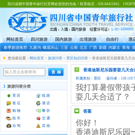
四川成都中国青年旅行社官网欢迎您的光临！联系电话：028-84421843、15928788
网站首页
四川旅游
国内旅游
出境旅游
自由行
酒
春季旅游推荐:
九寨沟
峨眉乐山
三亚
云南
北京
广西
新疆
内蒙古
青海
您当前位置：
网站首页
>
旅游问答
>
景区知识问答
> 香港迪斯尼乐园要耍几天
香港迪斯尼乐园要耍几天合
所属类别：
景区
提问者：136.119.75.
我打算暑假带孩
》
旅游问答分类
耍几天合适了？
景 区
线 路
签 证
酒 店
购 物
餐 饮
答案
租 车
交 通
你好！
自 驾
其 他
香港迪斯尼乐园