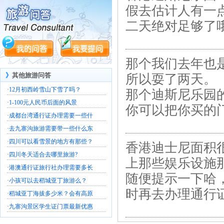
假去估计人有一
二天绝对足够了
那个我们去年也
》
其他旅游问答
所以耍了两天。
·
12月初西岭雪山下雪了吗？
那个迪斯尼乐园
·
1-100元人民币后面的风景
你可以把你买的
·
成都台湾通行证办理需要一些什
·
去九寨沟旅游需要带一些什么东
·
四川可以看雪景的地方有那些？
香港迪士尼面积
·
四川冬天适合去哪里旅游?
上那些娱乐设施
·
港澳通行证旅行社办理需要多长
随便提示一下哈
·
小孩可以去稻城亚丁旅游么？
时再去办理通行
·
稻城亚丁海拔多少米？会有高原
·
九寨沟景区学生证门票最新优惠