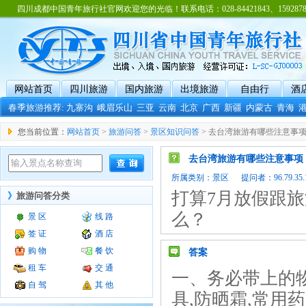
四川成都中国青年旅行社官网欢迎您的光临！联系电话：028-84421843、15928788
网站首页
四川旅游
国内旅游
出境旅游
自由行
酒
春季旅游推荐:
九寨沟
峨眉乐山
三亚
云南
北京
广西
新疆
内蒙古
青海
您当前位置：
网站首页
>
旅游问答
>
景区知识问答
> 去台湾旅游有哪些注意事
去台湾旅游有哪些注意事项
所属类别：
景区
提问者：96.79.35.1
打算7月放假跟
》
旅游问答分类
么？
景 区
线 路
签 证
酒 店
购 物
餐 饮
答案
租 车
交 通
一、务必带上的物
自 驾
其 他
具,防晒霜,常用