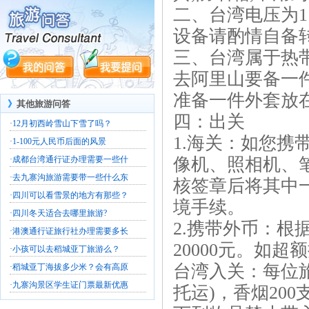
二、台湾电压为1
设备请酌情自备
三、台湾属于热
去阿里山要备一
准备一件外套放
》
其他旅游问答
四：出关
·
12月初西岭雪山下雪了吗？
1.海关：如您携
·
1-100元人民币后面的风景
·
成都台湾通行证办理需要一些什
像机、照相机、
·
去九寨沟旅游需要带一些什么东
核签章后将其中
·
四川可以看雪景的地方有那些？
境手续。
·
四川冬天适合去哪里旅游?
2.携带外币：根
·
港澳通行证旅行社办理需要多长
20000元。如超
·
小孩可以去稻城亚丁旅游么？
台湾入关：每位
·
稻城亚丁海拔多少米？会有高原
·
九寨沟景区学生证门票最新优惠
托运)，香烟200