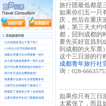
旅行团最低都是
如果你们五一只
庆，然后在重庆
峡，第三天大约
都，回到成都的
》
其他旅游问答
要先买好宜昌到
·
12月初西岭雪山下雪了吗？
到成都的火车票
·
1-100元人民币后面的风景
·
成都台湾通行证办理需要一些什
这个三日游的行
·
去九寨沟旅游需要带一些什么东
成都青年旅行社
·
四川可以看雪景的地方有那些？
询：028-6663575
·
四川冬天适合去哪里旅游?
·
港澳通行证旅行社办理需要多长
·
小孩可以去稻城亚丁旅游么？
·
稻城亚丁海拔多少米？会有高原
如果你只有三日
·
九寨沟景区学生证门票最新优惠
太紧张了，而且