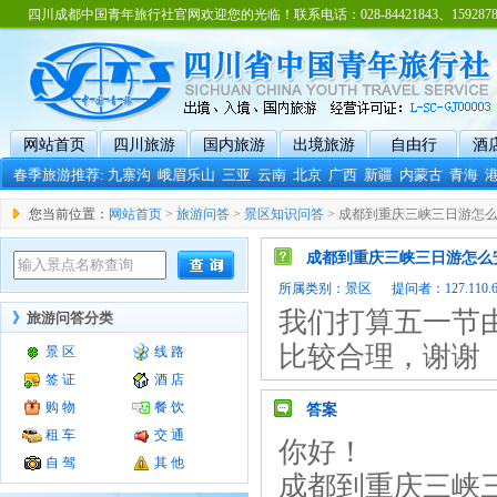
四川成都中国青年旅行社官网欢迎您的光临！联系电话：028-84421843、15928788
网站首页
四川旅游
国内旅游
出境旅游
自由行
酒
春季旅游推荐:
九寨沟
峨眉乐山
三亚
云南
北京
广西
新疆
内蒙古
青海
您当前位置：
网站首页
>
旅游问答
>
景区知识问答
> 成都到重庆三峡三日游怎
成都到重庆三峡三日游怎么
所属类别：
景区
提问者：127.110.66.
我们打算五一节
》
旅游问答分类
比较合理，谢谢
景 区
线 路
签 证
酒 店
购 物
餐 饮
答案
租 车
交 通
你好！
自 驾
其 他
成都到重庆三峡