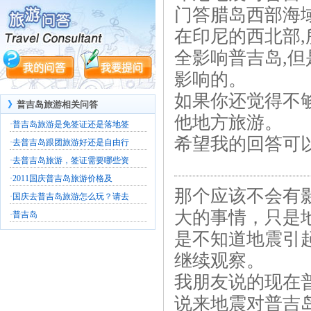
门答腊岛西部海
在印尼的西北部,
全影响普吉岛,
影响的。
如果你还觉得不
》
普吉岛旅游相关问答
他地方旅游。
·
普吉岛旅游是免签证还是落地签
希望我的回答可
·
去普吉岛跟团旅游好还是自由行
·
去普吉岛旅游，签证需要哪些资
·
2011国庆普吉岛旅游价格及
那个应该不会有
·
国庆去普吉岛旅游怎么玩？请去
大的事情，只是
·
普吉岛
是不知道地震引
继续观察。
我朋友说的现在
说来地震对普吉