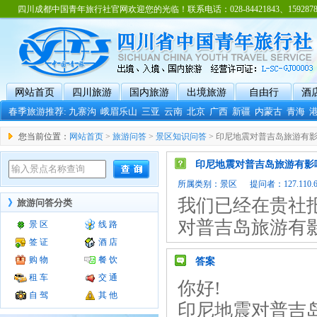
四川成都中国青年旅行社官网欢迎您的光临！联系电话：028-84421843、15928788
网站首页
四川旅游
国内旅游
出境旅游
自由行
酒
春季旅游推荐:
九寨沟
峨眉乐山
三亚
云南
北京
广西
新疆
内蒙古
青海
您当前位置：
网站首页
>
旅游问答
>
景区知识问答
> 印尼地震对普吉岛旅游有
印尼地震对普吉岛旅游有影
所属类别：
景区
提问者：127.110.66.
我们已经在贵社
》
旅游问答分类
对普吉岛旅游有
景 区
线 路
签 证
酒 店
购 物
餐 饮
答案
租 车
交 通
你好!
自 驾
其 他
印尼地震对普吉