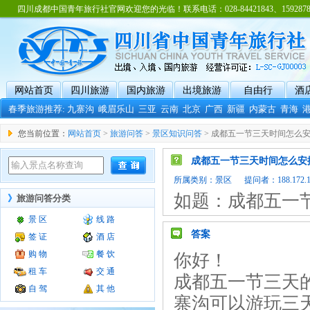
四川成都中国青年旅行社官网欢迎您的光临！联系电话：028-84421843、15928788
网站首页
四川旅游
国内旅游
出境旅游
自由行
酒
春季旅游推荐:
九寨沟
峨眉乐山
三亚
云南
北京
广西
新疆
内蒙古
青海
您当前位置：
网站首页
>
旅游问答
>
景区知识问答
> 成都五一节三天时间怎么
成都五一节三天时间怎么安
所属类别：
景区
提问者：188.172.128
如题：成都五一
》
旅游问答分类
景 区
线 路
答案
签 证
酒 店
购 物
餐 饮
你好！
租 车
交 通
成都五一节三天
自 驾
其 他
寨沟可以游玩三