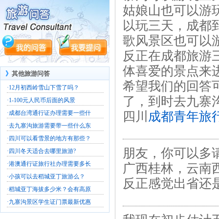
姑娘山也可以游
以玩三天，成都
歌风景区也可以游玩
反正在成都旅游
体喜爱的景点来
》
其他旅游问答
希望我们的回答
·
12月初西岭雪山下雪了吗？
了，到时去九寨
·
1-100元人民币后面的风景
·
成都台湾通行证办理需要一些什
四川
成都青年旅
·
去九寨沟旅游需要带一些什么东
·
四川可以看雪景的地方有那些？
朋友，你可以多
·
四川冬天适合去哪里旅游?
·
港澳通行证旅行社办理需要多长
广西桂林，云南
·
小孩可以去稻城亚丁旅游么？
反正感觉出省还
·
稻城亚丁海拔多少米？会有高原
·
九寨沟景区学生证门票最新优惠