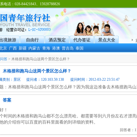
8-84421843、15928788826
出境旅游
自由行
酒店预定
代办签证
景点大全
北京
广西
新疆
内蒙古
青海
港澳
普吉岛
泰国
问答
> 木格措和跑马山这两个景区怎么样？
木格措和跑马山这两个景区怎么样？
属类别：
景区
提问者：120.103.59.138 提问时间：2012-03-22 23:51:47
题：木格措和跑马山这两个景区怎么样？因为我这边准备去木格措跑马山
答案
好！
个时间的木格措和跑马山都不怎么漂亮哈。都需要等到六月份左右才漂亮
他的介绍你可以百度的百科里面看的到详细的资料。
回答者：112