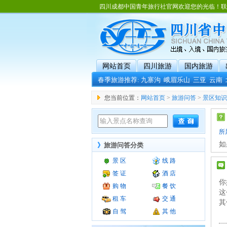
四川成都中国青年旅行社官网欢迎您的光临！联系电话：02
网站首页
四川旅游
国内旅游
春季旅游推荐:
九寨沟
峨眉乐山
三亚
云南
您当前位置：
网站首页
>
旅游问答
>
景区知识
所
如
》
旅游问答分类
景 区
线 路
签 证
酒 店
你
购 物
餐 饮
这
租 车
交 通
其
自 驾
其 他