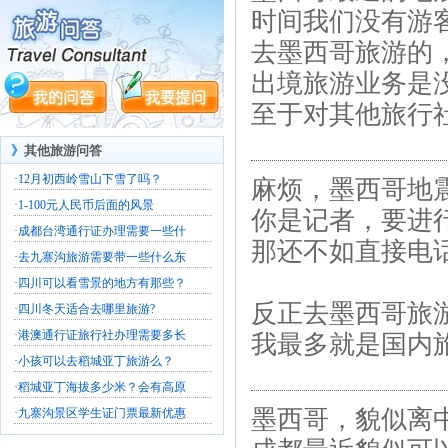
时间我们没有游
去墨西哥旅游的
出境旅游业务是
至于对其他旅行
》
其他旅游问答
·
12月初西岭雪山下雪了吗？
麻烦，墨西哥地
·
1-100元人民币后面的风景
你是记者，要进
·
成都台湾通行证办理需要一些什
那还不如直接电
·
去九寨沟旅游需要带一些什么东
·
四川可以看雪景的地方有那些？
反正去墨西哥旅
·
四川冬天适合去哪里旅游?
·
港澳通行证旅行社办理需要多长
我最多就是国内
·
小孩可以去稻城亚丁旅游么？
·
稻城亚丁海拔多少米？会有高原
墨西哥，貌似离
·
九寨沟景区学生证门票最新优惠