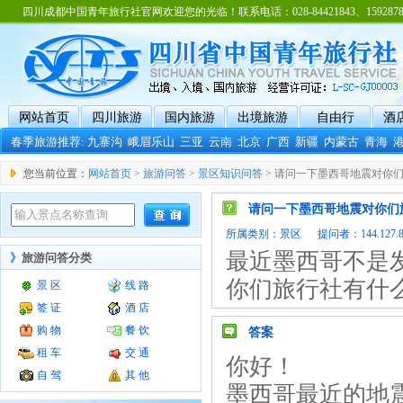
四川成都中国青年旅行社官网欢迎您的光临！联系电话：028-84421843、15928788
网站首页
四川旅游
国内旅游
出境旅游
自由行
酒
春季旅游推荐:
九寨沟
峨眉乐山
三亚
云南
北京
广西
新疆
内蒙古
青海
您当前位置：
网站首页
>
旅游问答
>
景区知识问答
> 请问一下墨西哥地震对你
请问一下墨西哥地震对你们
所属类别：
景区
提问者：144.127.83.
最近墨西哥不是发
》
旅游问答分类
你们旅行社有什
景 区
线 路
签 证
酒 店
购 物
餐 饮
答案
租 车
交 通
你好！
自 驾
其 他
墨西哥最近的地