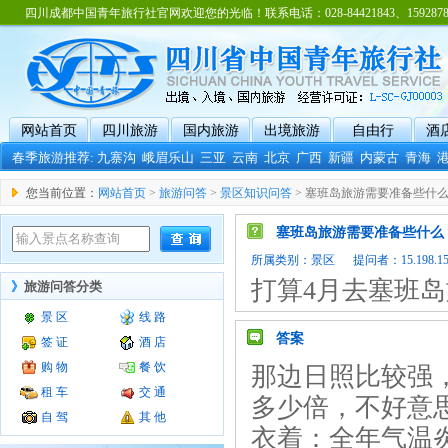
四川成都中国青年旅行社官网欢迎您的光临！联系电话：028-84421843、15928788
网站首页
四川旅游
国内旅游
出境旅游
自由行
酒
春季旅游推荐:
九寨沟
峨眉乐山
三亚
云南
北京
广西
新疆
内蒙古
青海
您当前位置：
网站首页
>
旅游问答
>
景区知识问答
> 塞班岛旅游需要准备些什
塞班岛旅游需要准备些什么
所属类别：
景区
提问者：15.198.154.
打算4月去塞班
》
旅游问答分类
景 区
线 路
答案
签 证
酒 店
购 物
餐 饮
那边日照比较强
租 车
交 通
多少倍，不好意
自 驾
其 他
衣着：全年气温